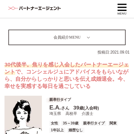
会員紹介MENU
投稿日:
2021.09.01
30代後半。焦りを感じ入会したパートナーエージェ
ント
で、コンシェルジュにアドバイスをもらいなが
ら、自分からしっかりと思いを伝え成婚退会。今、
幸せを実感する毎日を過ごしている
親孝行タイプ
E.A.
39
さん
歳(入会時)
埼玉県
高校卒
介護士
女性
35～39歳
親孝行タイプ
関東
1年以上
婚歴なし