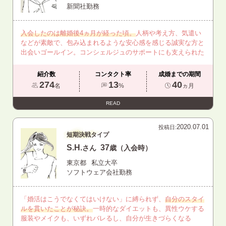
新聞社勤務
入会したのは離婚後4ヵ月が経った頃。
人柄や考え方、気遣い
などが素敵で、包み込まれるような安心感を感じる誠実な方と
出会いゴールイン。コンシェルジュのサポートにも支えられた
紹介数
コンタクト率
成婚までの期間
274
13
40
名
%
ヵ月
READ
2020.07.01
投稿日:
短期決戦タイプ
S.H.
37
さん
歳（入会時）
東京都
私立大卒
ソフトウェア会社勤務
「婚活はこうでなくてはいけない」に縛られず、
自分のスタイ
ルを貫いたことが秘訣。
一時的なダイエットも、異性ウケする
服装やメイクも、いずれバレるし、自分が生きづらくなる