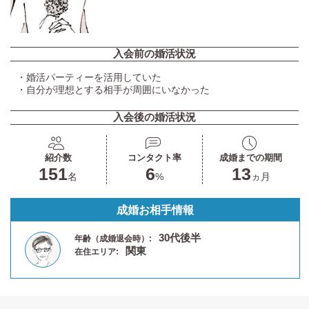
入会前の婚活状況
・婚活パーティーを活用していた
・自分が理想とする相手が周囲にいなかった
入会後の婚活状況
紹介数
コンタクト率
成婚までの期間
151
6
13
名
%
ヵ月
成婚お相手情報
30代後半
年齢（成婚退会時）:
関東
在住エリア: