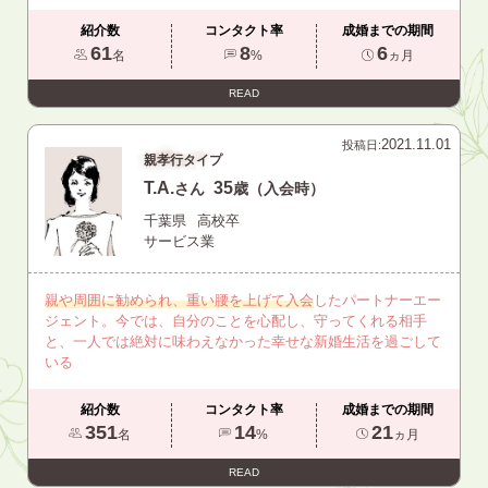
紹介数
コンタクト率
成婚までの期間
61
8
6
名
%
ヵ月
READ
2021.11.01
投稿日:
親孝行タイプ
T.A.
35
さん
歳（入会時）
千葉県
高校卒
サービス業
親や周囲に勧められ、重い腰を上げて入会
したパートナーエー
ジェント。今では、自分のことを心配し、守ってくれる相手
と、一人では絶対に味わえなかった幸せな新婚生活を過ごして
いる
紹介数
コンタクト率
成婚までの期間
351
14
21
名
%
ヵ月
READ