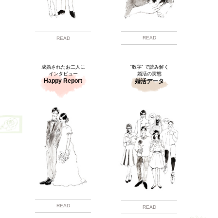
READ
READ
成婚されたお二人に
"数字” で読み解く
インタビュー
婚活の実態
Happy Report
婚活データ
READ
READ