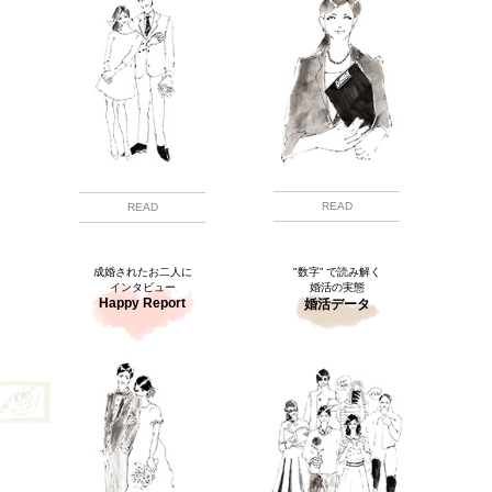
READ
READ
成婚されたお二人に
"数字” で読み解く
インタビュー
婚活の実態
Happy Report
婚活データ