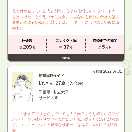
長く付き合っていた人と別れ、心から信頼しあえるパートナー
を見つけたいとの思いから入会。
こんなにも自分に合う人は世
界中どこにもいない
と思えるほど、優しく居心地の良い彼に出
会えた
紹介数
コンタクト率
成婚までの期間
209
37
5
名
%
ヵ月
READ
2022.07.01
投稿日:
短期決戦タイプ
I.Y.
27
さん
歳（入会時）
千葉県
私立大卒
サービス業
「このままアプリを続けていても大丈夫？」やり取りに時間が
かかり、良い縁を見つけられずにいた私が選んだのが結婚相談
所。コンシェルジュの親身なサポートを得て、4ヵ月で成婚退
会