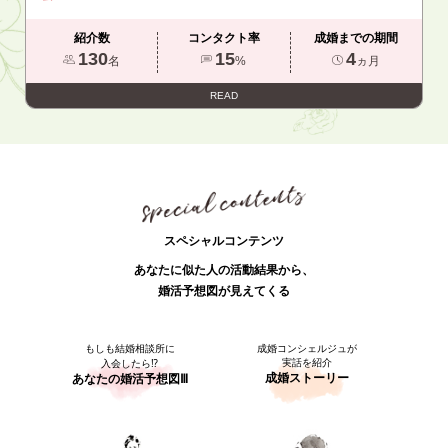
紹介数
コンタクト率
成婚までの期間
130
15
4
名
%
ヵ月
READ
スペシャルコンテンツ
あなたに似た人の活動結果から、
婚活予想図が見えてくる
もしも結婚相談所に
成婚コンシェルジュが
実話を紹介
入会したら⁉
成婚ストーリー
あなたの婚活予想図Ⅲ