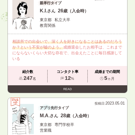
親孝行タイプ
K.I.
26
さん
歳（入会時）
東京都
私立大卒
教育関係
相談所での出会いで、深く人を好きになることはあるのだろう
か？という不安が嘘のよう。
成婚退会したお相手は、これまで
にならないくらい大切な存在で、出会えたことに毎日感謝して
いる
紹介数
コンタクト率
成婚までの期間
247
12
5
名
%
ヵ月
READ
2023.05.01
投稿日:
アプリ先行タイプ
M.A.
28
さん
歳（入会時）
東京都
専門学校卒
営業職