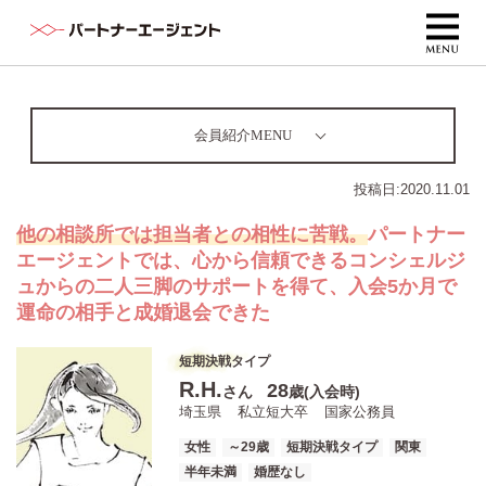
会員紹介MENU
投稿日:
2020.11.01
他の相談所では担当者との相性に苦戦。
パートナー
エージェントでは、心から信頼できるコンシェルジ
ュからの二人三脚のサポートを得て、入会5か月で
運命の相手と成婚退会できた
短期決戦タイプ
R.H.
28
さん
歳(入会時)
埼玉県
私立短大卒
国家公務員
女性
～29歳
短期決戦タイプ
関東
半年未満
婚歴なし