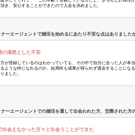
て提示してくれて、「この年齢で登録している方だと、きちんと計画性
を頂き、安心することができたので入会を決めました。
トナーエージェントで婚活を始めるにあたり不安な点はありました
時の漠然とした不安
な方が登録しているのはわかっていても、その中で自分に合った人が本
きるような仲になれるのか、結局何も成果が得られず退会することにな
ありました。
トナーエージェントでの婚活を通して出会われた方、交際された方
で出会えなかった方々と出会うことができた