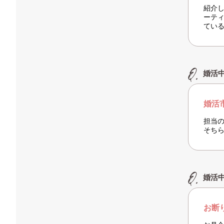
紹介
ーテ
てい
婚活
婚活
担当
そち
婚活
お断