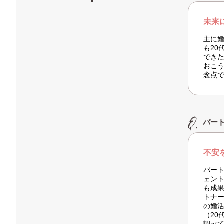
未来
主に
も2
でき
おこ
念点
パー
不安
パート
ェン
も成
トナ
の婚
（20