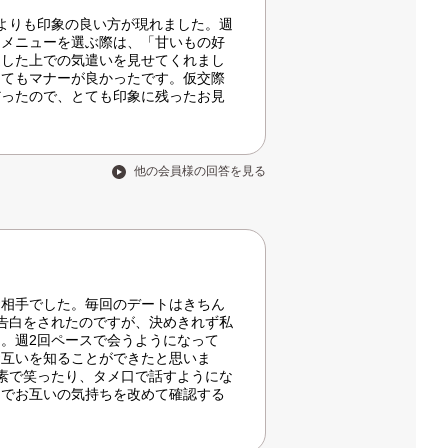
よりも印象の良い方が現れました。週
。メニューを選ぶ際は、「甘いもの好
通した上での気遣いを見せてくれまし
とてもマナーが良かったです。仮交際
だったので、とても印象に残ったお見
他の会員様の回答を見る
お相手でした。毎回のデートはきちん
告白をされたのですが、決めきれず私
。週2回ペースで会うようになって
お互いを知ることができたと思いま
素で笑ったり、タメ口で話すようにな
こでお互いの気持ちを改めて確認する