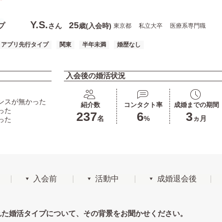
Y.S.
25
プ
さん
歳(入会時)
東京都
私立大卒
医療系専門職
アプリ先行タイプ
関東
半年未満
婚歴なし
入会後の婚活状況
ンスが無かった
紹介数
コンタクト率
成婚までの期間
った
237
6
3
名
%
ヵ月
った
入会前
活動中
成婚退会後
れた婚活タイプについて、その背景をお聞かせください。