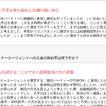
に不安を持ち始めた25歳の強い決心
婚活パーティーに積極的に参加し婚活を行っていましたが、いい出会い
0代半ばを過ぎ、このまま時間が過ぎていくことに焦りを感じ、とにかく
た場合と出来なかった場合でのプランを立てて、まずは結婚したいと思
うと考えました。本気かつコンスタントに婚活するには結婚相談所がい
でしたが、ここまで本気でやればもしダメだった場合でも自分を納得さ
トナーエージェントへの入会の決め手は何ですか？
を払拭することができた説明担当の方の言葉
ナーエージェントが運営する「婚活パーティーOTOKON」に参加した
トを知ったきっかけでした。参加時は説明を聞かず帰宅しましたが、そ
果が得られず、婚活の方法を変えようと考えていた際、結婚相談所につ
ーエージェントでした。大手のほうが安心だと思い、担当の方へ連絡し
活より効率よく自分に合ったお相手が探せるだろうなと思いました。し
代後半～30代前半）の方があまりいないのではないかと不安にもなりま