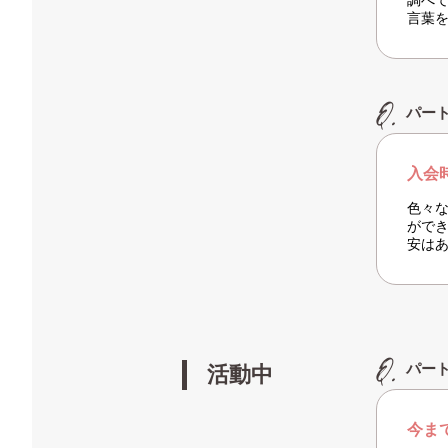
調べ
言葉
パー
入会
色々
がで
安は
パー
活動中
今ま