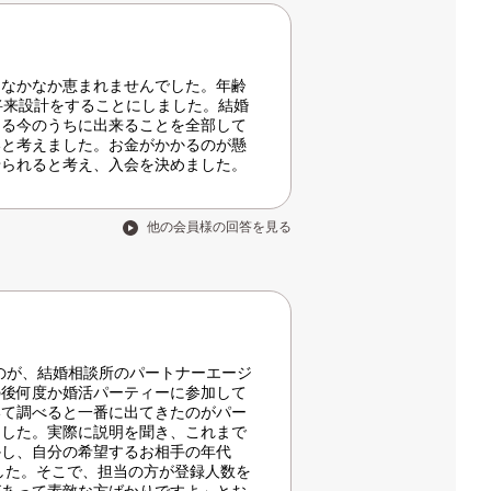
になかなか恵まれませんでした。年齢
将来設計をすることにしました。結婚
える今のうちに出来ることを全部して
いと考えました。お金がかかるのが懸
せられると考え、入会を決めました。
他の会員様の回答を見る
のが、結婚相談所のパートナーエージ
の後何度か婚活パーティーに参加して
いて調べると一番に出てきたのがパー
ました。実際に説明を聞き、これまで
かし、自分の希望するお相手の年代
した。そこで、担当の方が登録人数を