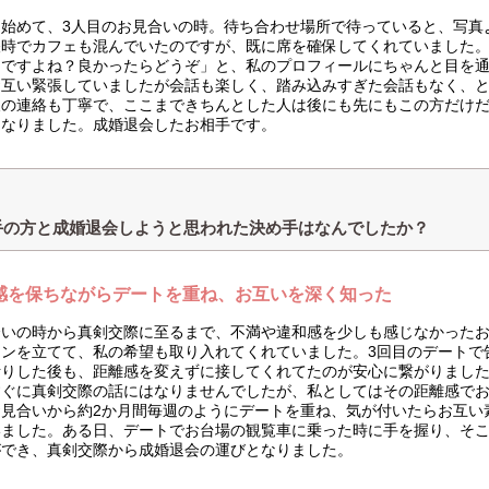
を始めて、3人目のお見合いの時。待ち合わせ場所で待っていると、写真
昼時でカフェも混んでいたのですが、既に席を確保してくれていました
んですよね？良かったらどうぞ」と、私のプロフィールにちゃんと目を
お互い緊張していましたが会話も楽しく、踏み込みすぎた会話もなく、
後の連絡も丁寧で、ここまできちんとした人は後にも先にもこの方だけ
になりました。成婚退会したお相手です。
手の方と成婚退会しようと思われた決め手はなんでしたか？
感を保ちながらデートを重ね、お互いを深く知った
合いの時から真剣交際に至るまで、不満や違和感を少しも感じなかった
ランを立てて、私の希望も取り入れてくれていました。3回目のデートで
断りした後も、距離感を変えずに接してくれてたのが安心に繋がりました
すぐに真剣交際の話にはなりませんでしたが、私としてはその距離感で
お見合いから約2か月間毎週のようにデートを重ね、気が付いたらお互い
いました。ある日、デートでお台場の観覧車に乗った時に手を握り、そ
ができ、真剣交際から成婚退会の運びとなりました。