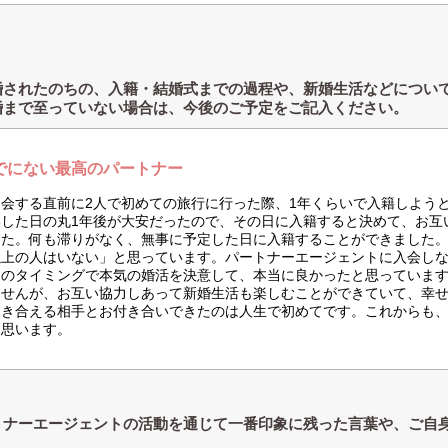
婚されたのちの、入籍・結婚式までの過程や、新婚生活などについ
婚まで至っていない場合は、今後のご予定をご記入ください。
でにない最高のパートナー
退会する直前に2人で初めての旅行に行った際、1年くらいで入籍しよう
いした日の丸1年後が大安だったので、その日に入籍すると決めて、お互
した。何も滞りがなく、無事に予定した日に入籍することができました
以上の人はいない」と思っています。パートナーエージェントに入会し
あのタイミングで本気の婚活を決意して、本当に良かったと思っています
ませんが、お互い協力しあって新婚生活も楽しむことができていて、幸
向き合える相手とお付き合いできたのは人生で初めてです。これからも
と思います。
トナーエージェントの活動を通じて一番印象に残った言葉や、ご自
？