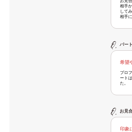
お見
相手
して
相手
パー
希望
プロ
ート
た。
お見
印象