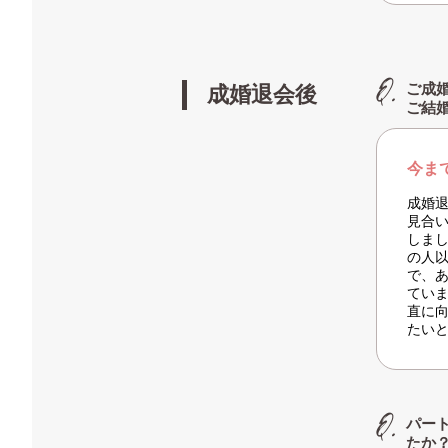
ご成
成婚退会後
ご結
今ま
成婚
見合
しま
の人
で、
てい
直に
たい
パー
たか