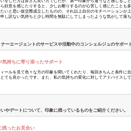
合いをした方は皆さん良い方でしたが、第一印象から違うなと感じるこ
から好意を感じたりすると、少しお断りするのが心苦しく感じたことも
みたいと思い仮交際成立したものの、それ以上自分のモチベーションが
に申し訳ない気持ちと少し時間を無駄にしてしまったような気がして落
トナーエージェントのサービスや活動中のコンシェルジュのサポー
や気持ちに寄り添ったサポート
フィールを見て色々な方の印象を聞いてくれたり、毎回きちんと条件に
はとても良かったです。また、私の気持ちの変化に対してアドバイスし
合いやデートについて、印象に残っているものをご紹介ください。
に残ったお見合い