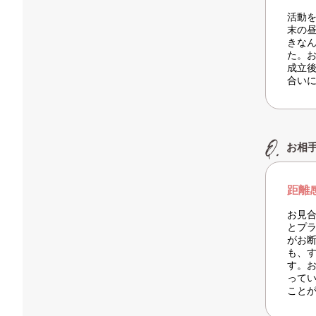
活動
末の
きな
た。
成立
合い
お相
距離
お見
とプ
がお
も、
す。
って
こと