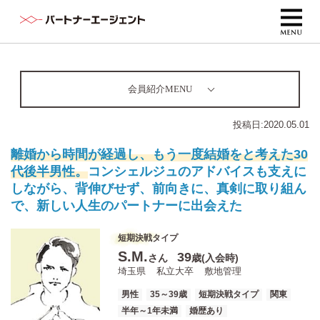
会員紹介MENU
投稿日:
2020.05.01
離婚から時間が経過し、もう一度結婚をと考えた30
代後半男性。
コンシェルジュのアドバイスも支えに
しながら、背伸びせず、前向きに、真剣に取り組ん
で、新しい人生のパートナーに出会えた
短期決戦タイプ
S.M.
39
さん
歳(入会時)
埼玉県
私立大卒
敷地管理
男性
35～39歳
短期決戦タイプ
関東
半年～1年未満
婚歴あり