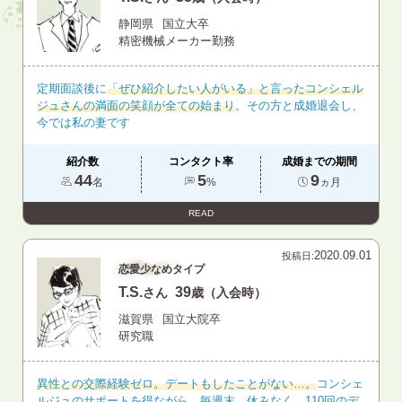
静岡県
国立大卒
精密機械メーカー勤務
定期面談後に
「ぜひ紹介したい人がいる」と言ったコンシェル
ジュさんの満面の笑顔が全ての始まり
。その方と成婚退会し、
今では私の妻です
紹介数
コンタクト率
成婚までの期間
44
5
9
名
%
ヵ月
READ
2020.09.01
投稿日:
恋愛少なめタイプ
T.S.
39
さん
歳（入会時）
滋賀県
国立大院卒
研究職
異性との交際経験ゼロ。デートもしたことがない…。
コンシェ
ルジュのサポートを得ながら、毎週末、休みなく、110回のデ