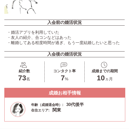
入会前の婚活状況
・婚活アプリを利用していた
・友人の紹介、合コンなどはあった
・離婚してある程度時間が過ぎ、もう一度結婚したいと思った
入会後の婚活状況
紹介数
コンタクト率
成婚までの期間
73
7
10
名
%
ヵ月
成婚お相手情報
30代後半
年齢（成婚退会時）:
関東
在住エリア: