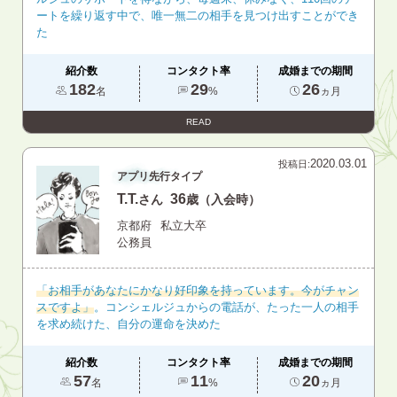
ートを繰り返す中で、唯一無二の相手を見つけ出すことができ
た
紹介数
コンタクト率
成婚までの期間
182
29
26
名
%
ヵ月
READ
2020.03.01
投稿日:
アプリ先行タイプ
T.T.
36
さん
歳（入会時）
京都府
私立大卒
公務員
「お相手があなたにかなり好印象を持っています。今がチャン
スですよ」
。コンシェルジュからの電話が、たった一人の相手
を求め続けた、自分の運命を決めた
紹介数
コンタクト率
成婚までの期間
57
11
20
名
%
ヵ月