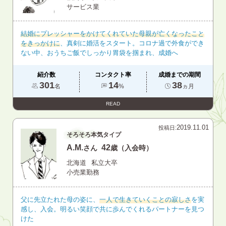
サービス業
結婚にプレッシャーをかけてくれていた母親が亡くなったこと
をきっかけに
、真剣に婚活をスタート。コロナ過で外食ができ
ない中、おうちご飯でしっかり胃袋を掴まれ、成婚へ
紹介数
コンタクト率
成婚までの期間
301
14
38
名
%
ヵ月
READ
2019.11.01
投稿日:
そろそろ本気タイプ
A.M.
42
さん
歳（入会時）
北海道
私立大卒
小売業勤務
父に先立たれた母の姿に、
一人で生きていくことの寂しさ
を実
感し、入会。明るい笑顔で共に歩んでくれるパートナーを見つ
けた