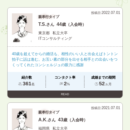
2022.07.01
投稿日:
親孝行タイプ
T.S.
44
さん
歳（入会時）
東京都
私立大卒
ITコンサルティング
40歳を超えてからの婚活も、相性のいい人と出会えばトントン
拍子に話は進む。お互い素の部分を出せる相手との出会いをつ
くってくれたコンシェルジュの眼力に感謝
紹介数
コンタクト率
成婚までの期間
361
2
52
名
%
ヵ月
READ
2021.07.01
投稿日:
親孝行タイプ
A.K.
43
さん
歳（入会時）
福岡県
私立大卒