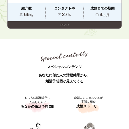
紹介数
コンタクト率
成婚までの期間
66
27
4
名
%
ヵ月
READ
スペシャルコンテンツ
あなたに似た人の活動結果から、
婚活予想図が見えてくる
もしも結婚相談所に
成婚コンシェルジュが
実話を紹介
入会したら⁉
成婚ストーリー
あなたの婚活予想図Ⅲ