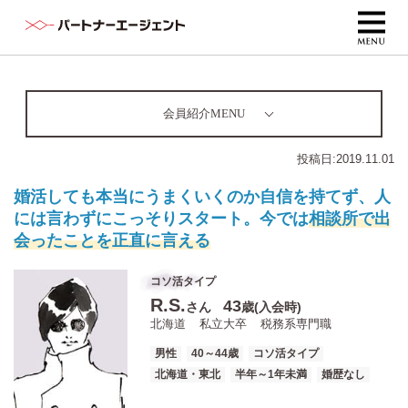
会員紹介MENU
投稿日:
2019.11.01
婚活しても本当にうまくいくのか自信を持てず、人
には言わずにこっそりスタート。今では
相談所で出
会ったことを正直に言える
コソ活タイプ
R.S.
43
さん
歳(入会時)
北海道
私立大卒
税務系専門職
男性
40～44歳
コソ活タイプ
北海道・東北
半年～1年未満
婚歴なし