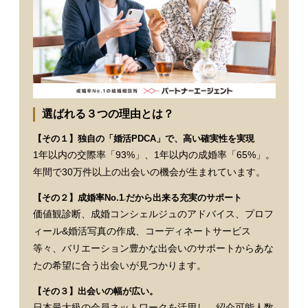
選ばれる３つの理由とは？
【その１】独自の「婚活PDCA」で、高い確実性を実現
1年以内の交際率「93%」、1年以内の成婚率「65%」。
年間で30万件以上の出会いの機会が生まれています。
【その２】成婚率No.1
だから出来る充実のサポート
※
価値観診断、成婚コンシェルジュのアドバイス、プロフ
ィール&婚活写真の作成、コーディネートサービス
等々、バリエーション豊かな出会いのサポートからあな
たの希望に合う出会いが見つかります。
【その３】出会いの幅が広い。
日本最大級の会員ネットワークを活用し、紹介可能人数