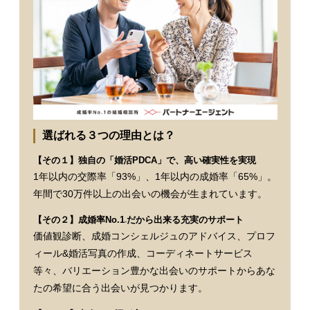
選ばれる３つの理由とは？
【その１】独自の「婚活PDCA」で、高い確実性を実現
1年以内の交際率「93%」、1年以内の成婚率「65%」。
年間で30万件以上の出会いの機会が生まれています。
【その２】成婚率No.1
だから出来る充実のサポート
※
価値観診断、成婚コンシェルジュのアドバイス、プロフ
ィール&婚活写真の作成、コーディネートサービス
等々、バリエーション豊かな出会いのサポートからあな
たの希望に合う出会いが見つかります。