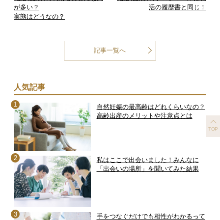
が多い？
活の履歴書と同じ！
実態はどうなの？
記事一覧へ
人気記事
自然妊娠の最高齢はどれくらいなの？
高齢出産のメリットや注意点とは
TOP
私はここで出会いました！みんなに
「出会いの場所」を聞いてみた結果
手をつなぐだけでも相性がわかるって