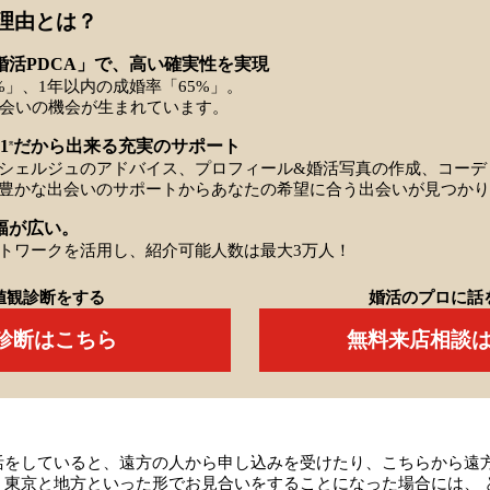
理由とは？
婚活PDCA」で、高い確実性を実現
%」、1年以内の成婚率「65%」。
出会いの機会が生まれています。
1
だから出来る充実のサポート
※
シェルジュのアドバイス、プロフィール&婚活写真の作成、コーデ
豊かな出会いのサポートからあなたの希望に合う出会いが見つかり
幅が広い。
トワークを活用し、紹介可能人数は最大3万人！
値観診断をする
婚活のプロに話
Q診断はこちら
無料来店相談
活をしていると、遠方の人から申し込みを受けたり、こちらから遠
、東京と地方といった形でお見合いをすることになった場合には、 