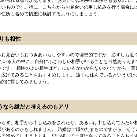
求められる場合があります。 お見合いは相手の気持ちもあるので、
たいものです。特に、こちらからお見合いの申し込みを行う場合には
の住所も含めて慎重に検討するようにしましょう。
りも相性
らお見合いもおつきあいもしやすいので理想的ですが、必ずしも近
んでいる人の中に、自分にふさわしい相手がいることも当然ありえま
性です。 相性のよい相手はどこにいるかわからないのですから、真
を広げてみることをおすすめします。 遠くに住んでいるというだけ
極的に探してみましょう。
合うなら縁だと考えるのもアリ
わらず、相手から申し込みをされたり、あるいは申し込んでみたい
縁があるのかもしれません。 結婚はご縁のたまものですから、そう
って諦めてしまうよりも、思い切って一度は会ってみることをおすす