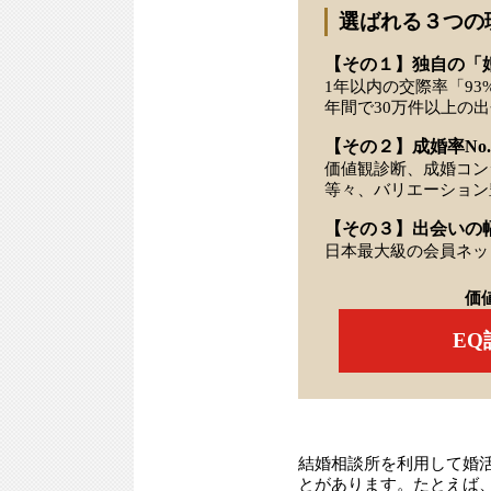
選ばれる３つの
【その１】独自の「
1年以内の交際率「93
年間で30万件以上の
【その２】成婚率No.
価値観診断、成婚コン
等々、バリエーション
【その３】出会いの
日本最大級の会員ネッ
価
E
結婚相談所を利用して婚
とがあります。たとえば