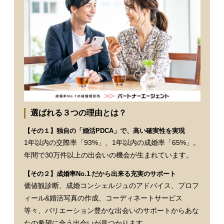
選ばれる３つの理由とは？
【その１】独自の「婚活PDCA」で、高い確実性を実現
1年以内の交際率「93%」、1年以内の成婚率「65%」。
年間で30万件以上の出会いの機会が生まれています。
【その２】成婚率No.1
だから出来る充実のサポート
※
価値観診断、成婚コンシェルジュのアドバイス、プロフ
ィール&婚活写真の作成、コーディネートサービス
等々、バリエーション豊かな出会いのサポートからあな
たの希望に合う出会いが見つかります。