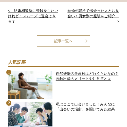
< 結婚相談所に登録をしたい
結婚相談所で出会った人とお見
けれど！スムーズに退会でき
合い！男女別の服装をご紹介
る？
>
記事一覧へ
人気記事
自然妊娠の最高齢はどれくらいなの？
高齢出産のメリットや注意点とは
私はここで出会いました！みんなに
「出会いの場所」を聞いてみた結果