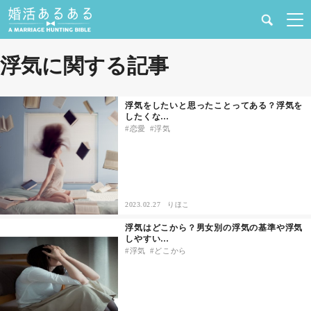
健康
浮気に関する記事
婚活と結婚
浮気をしたいと思ったことってある？浮気を
したくな…
恋愛の悩み
恋愛
浮気
出会い
合コン・街コン
2023.02.27
りほこ
浮気はどこから？男女別の浮気の基準や浮気
マッチングアプリ
しやすい…
浮気
どこから
結婚相談所
あるある