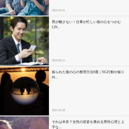
2023.03.01
男が離さない！仕事が忙しい彼の心をつかむ
LIN...
2019.08.22
振られた後の心の整理方法9選｜NG行動や振り
向...
2023.03.28
それは本音？女性の容姿を褒める男性心理と上
手な...