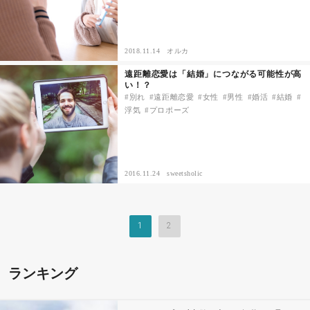
2018.11.14
オルカ
遠距離恋愛は「結婚」につながる可能性が高
い！？
別れ
遠距離恋愛
女性
男性
婚活
結婚
浮気
プロポーズ
2016.11.24
sweetsholic
1
2
ランキング