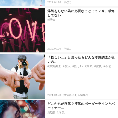
2022.01.20
りほこ
浮気をしない為に必要なことって？今、後悔
してない…
浮気
2022.01.20
りほこ
「怪しい…」と思ったらどんな浮気調査が良
いの…
浮気調査
愛人
怪しい
浮気
彼氏
不倫
2021.03.28
婚活あるある編集部
どこからが浮気？浮気のボーダーラインとパ
ートナー…
恋愛
浮気