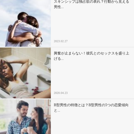
スキンシップは独占欲の表れ？行動から見える
男性...
2023.02.27
興奮が止まらない！彼氏とのセックスを盛り上
げる...
2020.04.23
B型男性の特徴とは？B型男性の5つの恋愛傾向
と...