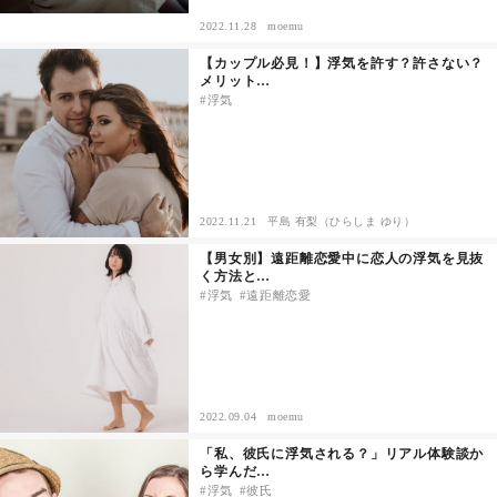
2022.11.28
moemu
その他
【カップル必見！】浮気を許す？許さない？
メリット…
浮気
ドキドキ
仕事とキャリア
2022.11.21
平島 有梨（ひらしま ゆり）
特集
【男女別】遠距離恋愛中に恋人の浮気を見抜
く方法と…
占い・診断
浮気
遠距離恋愛
ファッション・美容
グルメ
2022.09.04
moemu
「私、彼氏に浮気される？」リアル体験談か
趣味・旅行
ら学んだ…
浮気
彼氏