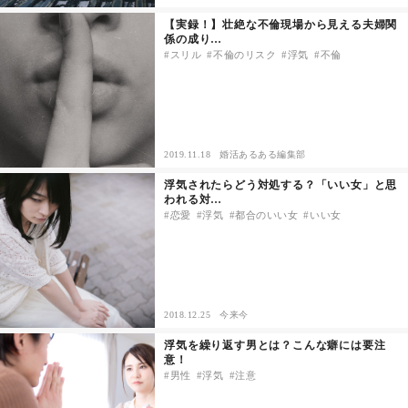
【実録！】壮絶な不倫現場から見える夫婦関
係の成り…
スリル
不倫のリスク
浮気
不倫
2019.11.18
婚活あるある編集部
浮気されたらどう対処する？「いい女」と思
われる対…
恋愛
浮気
都合のいい女
いい女
2018.12.25
今来今
浮気を繰り返す男とは？こんな癖には要注
意！
男性
浮気
注意