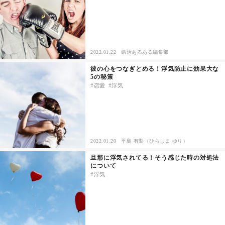
セックスライフ
不倫・だめ男
2022.01.22
婚活あるある編集部
感動
彼の心をつなぎとめる！浮気防止に効果大な
5の秘策
恋愛
浮気
心の処方箋
カルチャー・トレンド・芸能
驚き
2022.01.20
平島 有梨（ひらしま ゆり）
旦那に浮気されてる！そう感じた時の対処法
について
浮気