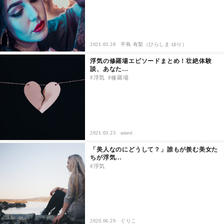
2021.03.28
平島 有梨（ひらしま ゆり）
浮気の修羅場エピソードまとめ！壮絶体験
談、あなた…
浮気
修羅場
2021.03.23
ameri
「美人なのにどうして？」誰もが羨む美女た
ちが浮気…
浮気
2020.06.29
ぐりこ