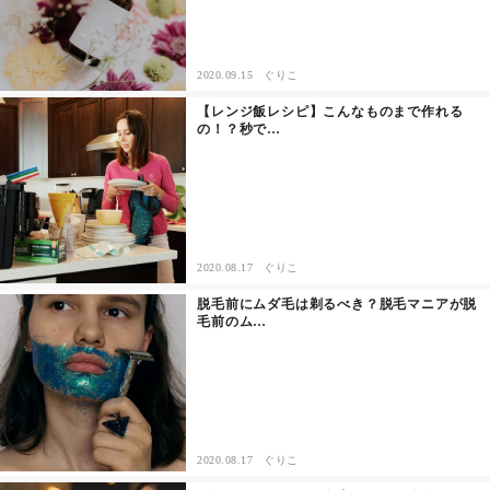
セックスライフ
不倫・だめ男
2020.09.15
ぐりこ
【レンジ飯レシピ】こんなものまで作れる
の！？秒で…
感動
心の処方箋
カルチャー・トレンド・芸能
2020.08.17
ぐりこ
驚き
脱毛前にムダ毛は剃るべき？脱毛マニアが脱
毛前のム…
2020.08.17
ぐりこ