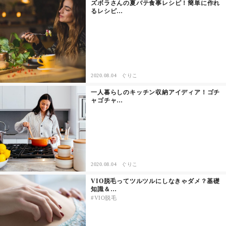
ズボラさんの夏バテ食事レシピ！簡単に作れ
るレシピ…
2020.08.04
ぐりこ
一人暮らしのキッチン収納アイディア！ゴチ
ャゴチャ…
2020.08.04
ぐりこ
VIO脱毛ってツルツルにしなきゃダメ？基礎
知識＆…
VIO脱毛