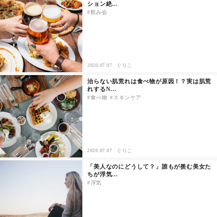
ション絶…
飲み会
2020.07.07
ぐりこ
治らない肌荒れは食べ物が原因！？実は肌荒
れするN…
食べ物
スキンケア
2020.07.07
ぐりこ
「美人なのにどうして？」誰もが羨む美女た
ちが浮気…
浮気