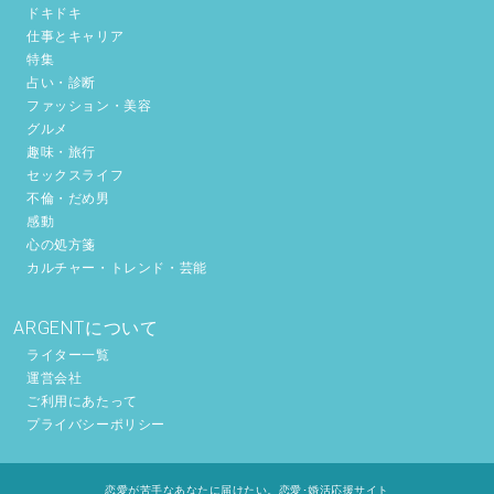
ドキドキ
仕事とキャリア
特集
占い・診断
ファッション・美容
グルメ
趣味・旅行
セックスライフ
不倫・だめ男
感動
心の処方箋
カルチャー・トレンド・芸能
ARGENTについて
ライター一覧
運営会社
ご利用にあたって
プライバシーポリシー
恋愛が苦手なあなたに届けたい。恋愛･婚活応援サイト