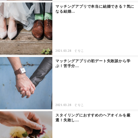
マッチングアプリで本当に結婚できる？気に
なる結婚…
その他
ドキドキ
仕事とキャリア
2021.03.28
ぐりこ
マッチングアプリの初デート失敗談から学
特集
ぶ！苦手分…
占い・診断
ファッション・美容
2021.03.28
ぐりこ
グルメ
スタイリングにおすすめのヘアオイルを厳
選！失敗し…
趣味・旅行