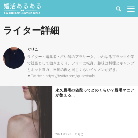
健康
ライター詳細
婚活と結婚
ぐりこ
恋愛の悩み
ライター・編集者・占い師のアラサー女。いわゆるブラック企業
で社畜として働きまくり、フリーに転身。趣味は料理とキャンプ
とホットヨガ、三度の飯と同じくらいイケメンが好き。
出会い
▼Twitter：https://twitter.com/guricotsubu
合コン・街コン
永久脱毛の値段ってどのくらい？脱毛マニア
が教える…
マッチングアプリ
結婚相談所
2021.03.28
ぐりこ
あるある