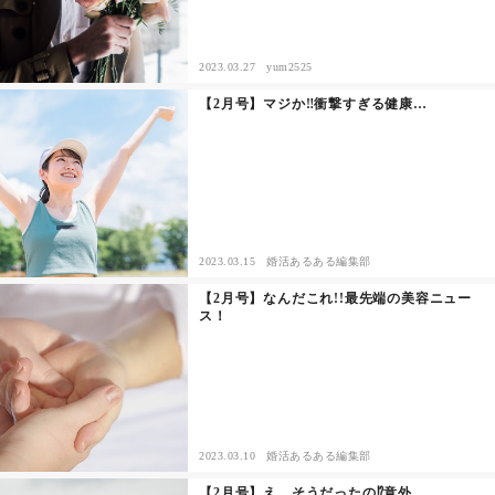
セックスライフ
2023.03.27
yum2525
不倫・だめ男
【2月号】マジか‼︎衝撃すぎる健康…
感動
心の処方箋
カルチャー・トレンド・芸能
2023.03.15
婚活あるある編集部
【2月号】なんだこれ!!最先端の美容ニュー
驚き
ス！
2023.03.10
婚活あるある編集部
【2月号】え、そうだったの⁉︎意外…