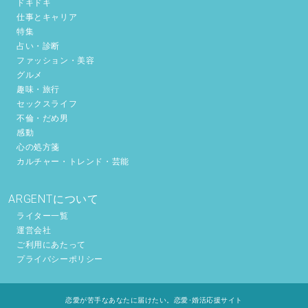
ドキドキ
仕事とキャリア
特集
占い・診断
ファッション・美容
グルメ
趣味・旅行
セックスライフ
不倫・だめ男
感動
心の処方箋
カルチャー・トレンド・芸能
ARGENTについて
ライター一覧
運営会社
ご利用にあたって
プライバシーポリシー
恋愛が苦手なあなたに届けたい。恋愛･婚活応援サイト