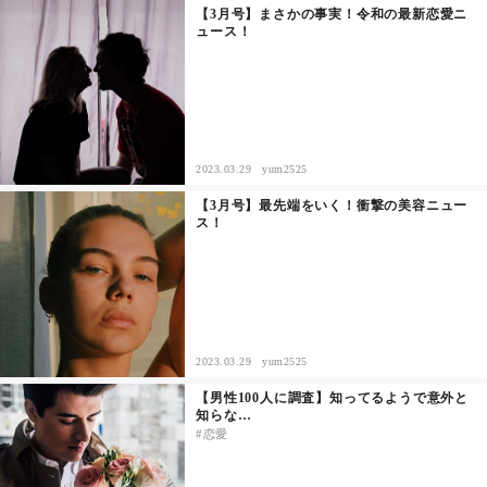
【3月号】まさかの事実！令和の最新恋愛ニ
ュース！
その他
ドキドキ
仕事とキャリア
2023.03.29
yum2525
【3月号】最先端をいく！衝撃の美容ニュー
特集
ス！
占い・診断
ファッション・美容
2023.03.29
yum2525
グルメ
【男性100人に調査】知ってるようで意外と
知らな…
恋愛
趣味・旅行