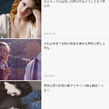
大人カップルは互いの呼び方をどうしてる？呼
び方...
2022.03.19
それは本音？女性の容姿を褒める男性心理と上
手な...
2020.04.22
男性心理で好意の脈アリサイン9個を解説！う
まく...