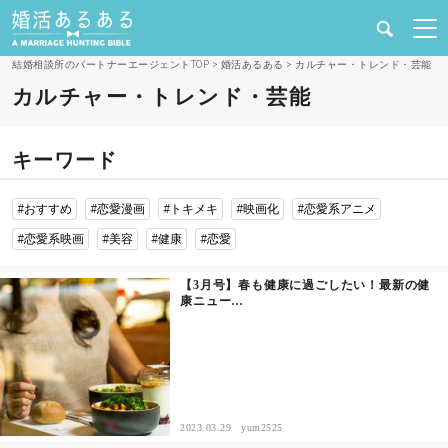
結婚相談所のパートナーエージェントTOP
>
婚活あるある
>
カルチャー・トレンド・芸能
健康
カルチャー・トレンド・芸能
婚活と結婚
キーワード
恋愛の悩み
#おすすめ
#恋愛漫画
#トキメキ
#映画化
#恋愛系アニメ
出会い
#恋愛系映画
#美容
#健康
#恋愛
【3月号】春も健康に過ごしたい！最新の健
合コン・街コン
康ニュー…
マッチングアプリ
結婚相談所
2023.03.29
yum2525
あるある