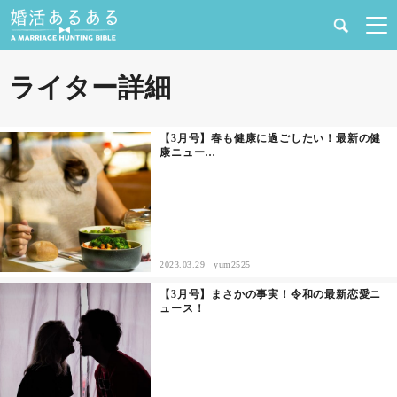
健康
ライター詳細
婚活と結婚
【3月号】春も健康に過ごしたい！最新の健
康ニュー…
恋愛の悩み
出会い
合コン・街コン
2023.03.29
yum2525
【3月号】まさかの事実！令和の最新恋愛ニ
マッチングアプリ
ュース！
結婚相談所
あるある