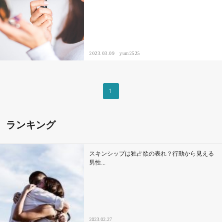
セックスライフ
不倫・だめ男
2023.03.09
yum2525
感動
心の処方箋
1
カルチャー・トレンド・芸能
ランキング
驚き
スキンシップは独占欲の表れ？行動から見える
男性...
2023.02.27