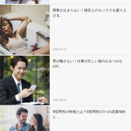
興奮が止まらない！彼氏とのセックスを盛り上
げる...
2020.04.23
男が離さない！仕事が忙しい彼の心をつかむ
LIN...
2019.08.22
B型男性の特徴とは？B型男性の5つの恋愛傾向
と...