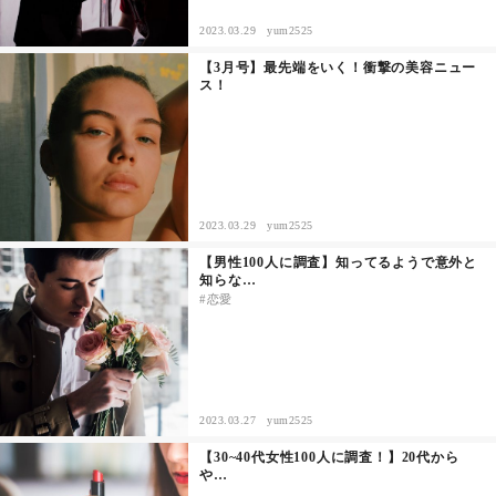
2023.03.29
yum2525
その他
【3月号】最先端をいく！衝撃の美容ニュー
ス！
ドキドキ
仕事とキャリア
特集
2023.03.29
yum2525
【男性100人に調査】知ってるようで意外と
知らな…
占い・診断
恋愛
ファッション・美容
グルメ
2023.03.27
yum2525
趣味・旅行
【30~40代女性100人に調査！】20代から
や…