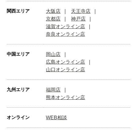
関西エリア
大阪店
｜
天王寺店
｜
京都店
｜
神戸店
｜
滋賀オンライン店
｜
奈良オンライン店
中国エリア
岡山店
｜
広島オンライン店
｜
山口オンライン店
九州エリア
福岡店
｜
熊本オンライン店
オンライン
WEB相談