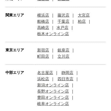
関東エリア
横浜店
｜
藤沢店
｜
大宮店
船橋店
｜
千葉店
｜
柏店
｜
高崎店
｜
水戸店
｜
栃木オンライン店
東京エリア
新宿店
｜
銀座店
｜
町田店
｜
立川店
中部エリア
名古屋店
｜
静岡店
｜
浜松店
｜
四日市店
｜
新潟オンライン店
｜
長野オンライン店
｜
豊田オンライン店
｜
岐阜オンライン店