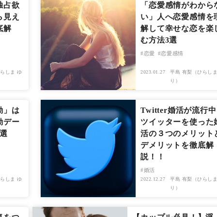
独占欲
「恋愛感情がわから
ら見え
い」人へ恋愛感情を
底解
解して幸せな恋を楽
む方法3選
恋愛
恋愛感情
らしま ゆ
2023.01.27
平島 有梨（ひらしま
り）
勘」は
Twitter婚活が流行
勘デー
ツイッターを使った
選
活の３つのメリット
デメリットを徹底解
説！！
婚活
らしま ゆ
2022.12.27
平島 有梨（ひらしま
り）