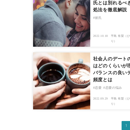
氏とは別れるべ
処法を徹底解説
彼氏
2022.10.18
平島 有梨（ひ
り）
社会人のデート
はどのくらいが
バランスの良い
頻度とは
恋愛
恋愛の悩み
2022.09.29
平島 有梨（ひ
り）
1