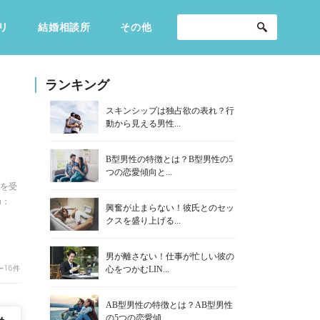
リ
結婚相談所
その他
セックスライフ
不倫・だめ男
感動
ランキング
スキンシップは独占欲の表れ？行
動から見える男性...
B型男性の特徴とは？B型男性の5
つの恋愛傾向と...
談を受
m：
興奮が止まらない！彼氏とのセッ
クスを盛り上げる...
男が離さない！仕事が忙しい彼の
〜16件
心をつかむLIN...
AB型男性の特徴とは？AB型男性
の5つの恋愛傾...