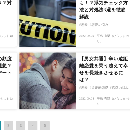
き？対
も！？浮気チェック方
法と対処法3選を徹底
解説
恋愛
恋愛の悩み
らしま ゆ
2022.09.29
平島 有梨（ひらしま ゆ
り）
の頻度
【男女共通】辛い遠距
理想？
離恋愛を乗り越えて幸
デート
せを長続きさせるに
は？
恋愛
遠距離恋愛
恋愛の悩み
らしま ゆ
2022.09.04
平島 有梨（ひらしま ゆ
り）
2
3
4
5