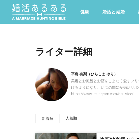
健康
婚活と結婚
その他
ドキドキ
仕事とキャリア
特集
心の処方箋
カルチャー・トレンド・芸能
ライター詳細
平島 有梨（ひらしま ゆり）
美容とお風呂とお酒をこよなく愛すフリ
けるようになり、いつの間にか婚活サポー
https://www.instagram.com/azulside/
人気順
新着順