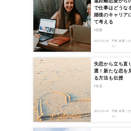
遠距離恋愛から
で仕事はどうな
婚後のキャリア
て考える
恋愛
2023.03.30
平島 有梨（ひ
り）
失恋から立ち直
選！新たな恋を
る方法も伝授
失恋
2023.03.30
平島 有梨（ひ
り）