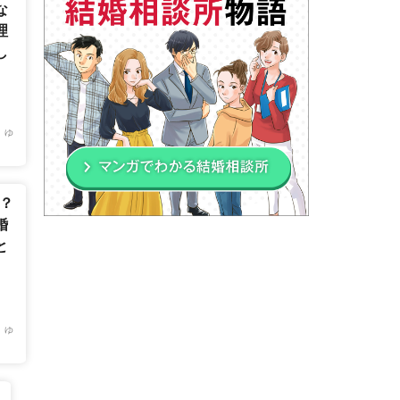
な
理
し
 ゆ
中？
婚
と
 ゆ