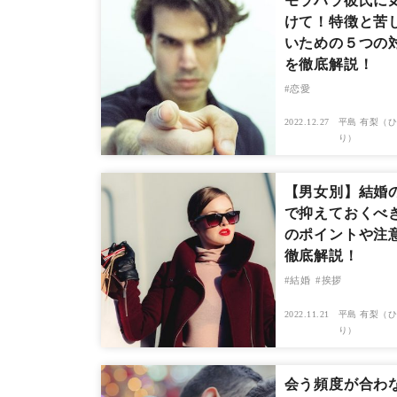
モラハラ彼氏に
けて！特徴と苦
いための５つの
を徹底解説！
恋愛
2022.12.27
平島 有梨（ひ
り）
【男女別】結婚
で抑えておくべ
のポイントや注
徹底解説！
結婚
挨拶
2022.11.21
平島 有梨（ひ
り）
会う頻度が合わ