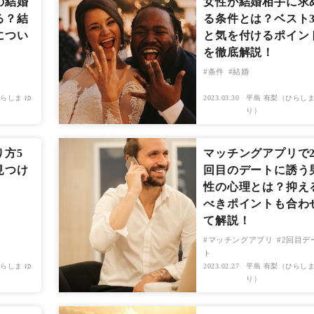
の結婚
女性が結婚相手に求
る？結
る条件とは？ベスト
につい
と気を付けるポイン
を徹底解説！
条件
結婚
らしま ゆ
2023.03.30
平島 有梨（ひらしま
り）
り方5
マッチングアプリで
見つけ
回目のデートに誘う
性の心理とは？抑え
べきポイントも合わ
て解説！
マッチングアプリ
2回目デ
ト
らしま ゆ
2023.02.27
平島 有梨（ひらしま
り）