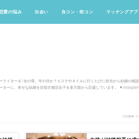
恋愛の悩み
出会い
合コン・街コン
マッチングアプ
占い・診断
ファッション・美容
グルメ
趣味・旅行
ーライター＆1女の母。年の功か？エステやネイルに行くたびに担当から結婚の相
ターに。幸せな結婚を目指す婚活女子を多方面から応援しています。 ▼instagra
133件中 1