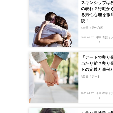
スキンシップは
の表れ？行動か
る男性心理を徹
説！
恋愛
男性心理
2023.02.27
平島 有梨（ひ
り）
「デートで割り
当たり前？割り
トの定義と事例3
恋愛
デート
2023.01.27
平島 有梨（ひ
り）