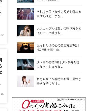
め
3
それは本音？女性の容姿を褒める
ト
男性心理と上手な...
大人カップルは互いの呼び方をど
うしてる？呼び方...
 ゆ
振られた後の心の整理方法9選｜
NG行動や振り向...
2
男
ダメ男の特徴7選｜ダメ男を好き
る
になってしまう女...
せ
脈ありサイン総特集30選｜男性が
好きな子にだけ...
ー
 ゆ