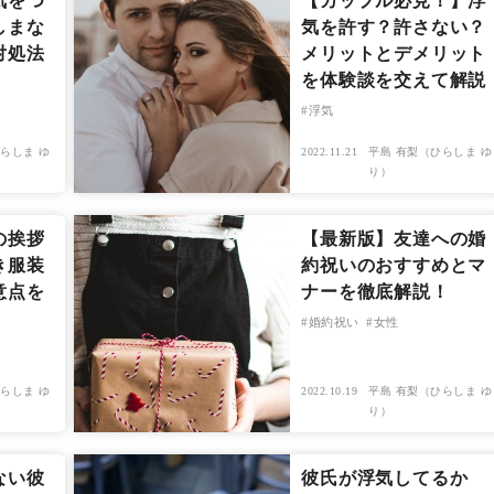
気をつ
【カップル必見！】浮
しまな
気を許す？許さない？
対処法
メリットとデメリット
を体験談を交えて解説
浮気
らしま ゆ
2022.11.21
平島 有梨（ひらしま ゆ
り）
の挨拶
【最新版】友達への婚
き服装
約祝いのおすすめとマ
意点を
ナーを徹底解説！
婚約祝い
女性
らしま ゆ
2022.10.19
平島 有梨（ひらしま ゆ
り）
ない彼
彼氏が浮気してるか