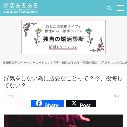
健康
婚活と結婚
恋愛の悩み
結婚相談所のパートナーエージェントTOP
>
婚活あるある
>
恋愛の悩み
>
浮気をしない為に
出会い
浮気をしない為に必要なことって？今、後悔し
合コン・街コン
てない？
2022.01.20
りほこ
マッチングアプリ
Share
Post
結婚相談所
あるある