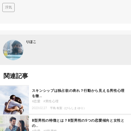
浮気
りほこ
関連記事
スキンシップは独占欲の表れ？行動から見える男性心理
を徹…
恋愛
男性心理
2023.02.27
平島 有梨（ひらしま ゆり）
B型男性の特徴とは？B型男性の5つの恋愛傾向と女性と
の…