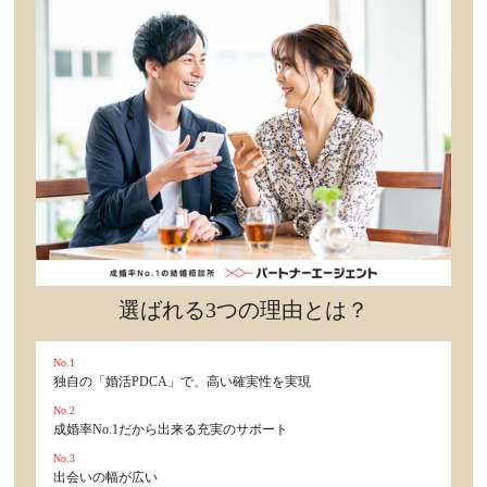
選ばれる3つの理由とは？
No.1
独自の「婚活PDCA」で、高い確実性を実現
No.2
成婚率No.1だから出来る充実のサポート
No.3
出会いの幅が広い