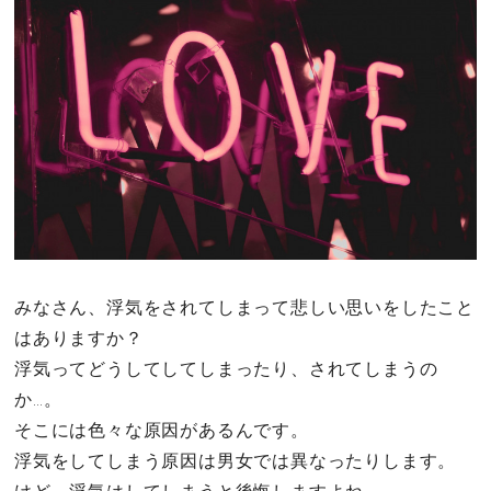
その他
ドキドキ
仕事とキャリア
特集
占い・診断
みなさん、浮気をされてしまって悲しい思いをしたこと
はありますか？
ファッション・美容
浮気ってどうしてしてしまったり、されてしまうの
グルメ
か…。
そこには色々な原因があるんです。
趣味・旅行
浮気をしてしまう原因は男女では異なったりします。