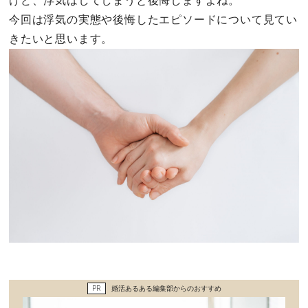
けど、浮気はしてしまうと後悔しますよね。
セックスライフ
今回は浮気の実態や後悔したエピソードについて見てい
きたいと思います。
不倫・だめ男
感動
心の処方箋
カルチャー・トレンド・芸能
驚き
PR
婚活あるある編集部からのおすすめ