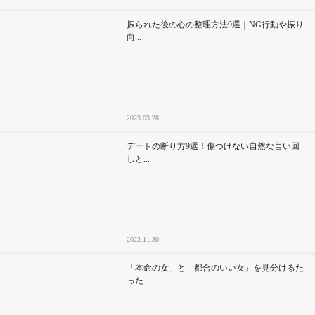
振られた後の心の整理方法9選｜NG行動や振り
向...
2023.03.28
デートの断り方9選！傷つけない自然な言い回
しと...
2022.11.30
「本命の女」と「都合のいい女」を見分けるた
った...