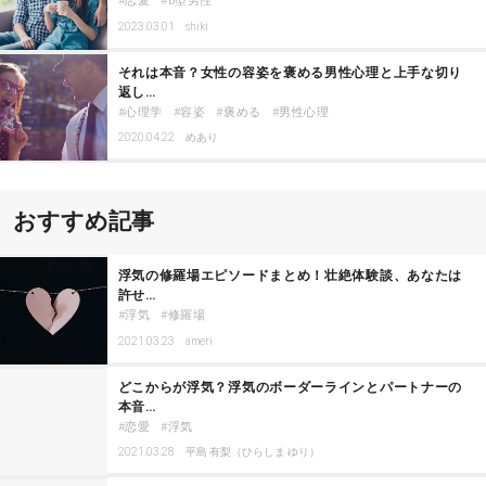
恋愛
B型男性
2023.03.01
shiki
それは本音？女性の容姿を褒める男性心理と上手な切り
返し…
心理学
容姿
褒める
男性心理
2020.04.22
めあり
おすすめ記事
浮気の修羅場エピソードまとめ！壮絶体験談、あなたは
許せ…
浮気
修羅場
2021.03.23
ameri
どこからが浮気？浮気のボーダーラインとパートナーの
本音…
恋愛
浮気
2021.03.28
平島 有梨（ひらしま ゆり）