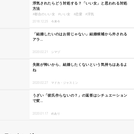
浮気されたらどう対処する？「いい女」と思われる対処
方法
都合のいい女
いい女
恋愛
浮気
2018.12.25
今来今
「結婚したいのはお前じゃない」結婚候補から外される
アラ…
2020.02.21
シマヅ
失敗が怖いから、結婚したくないという気持ちはあるよ
ね
2020.02.27
マドカ・ジャスミン
うざい「彼氏作らないの？」の返答はシチュエーション
で変…
2020.01.17
めあり