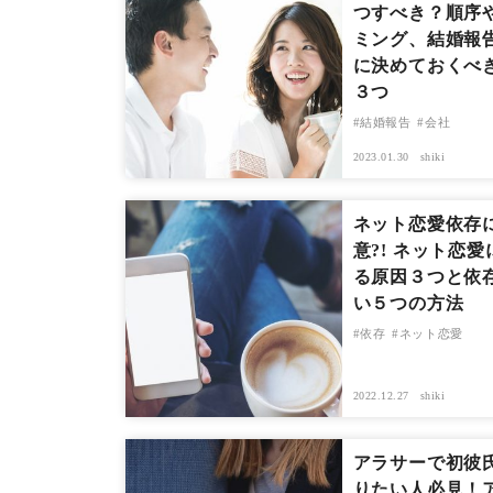
つすべき？順序
ミング、結婚報
に決めておくべ
３つ
結婚報告
会社
2023.01.30
shiki
ネット恋愛依存
意?! ネット恋
る原因３つと依
い５つの方法
依存
ネット恋愛
2022.12.27
shiki
アラサーで初彼
りたい人必見！