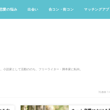
恋愛の悩み
出会い
合コン・街コン
マッチングアプ
占い・診断
ファッション・美容
グルメ
趣味・旅行
ナー。小説家として活動ののち、フリーライター・脚本家に転向。
76件中 1