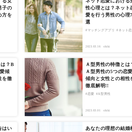
する女
ネット恋愛における
男子の
性心理とは？ネット
め方を
愛を行う男性の心理
選
マッチングアプリ
ネット恋
2023.03.16
shiki
は？B
Ａ型男性の特徴とは
恋愛傾
Ａ型男性の5つの恋
性を徹
傾向と女性との相性
徹底解明!!
恋愛
A型男性
2023.03.01
shiki
告はい
あなたの理想の結婚