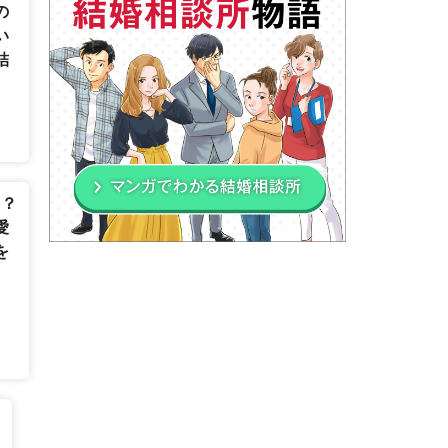
の
い
結
は？
愛
を