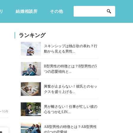
リ
結婚相談所
その他
セックスライフ
不倫・だめ男
感動
ランキング
スキンシップは独占欲の表れ？行
動から見える男性...
B型男性の特徴とは？B型男性の5
つの恋愛傾向と...
興奮が止まらない！彼氏とのセッ
クスを盛り上げる...
男が離さない！仕事が忙しい彼の
〜16件
心をつかむLIN...
AB型男性の特徴とは？AB型男性
の5つの恋愛傾...