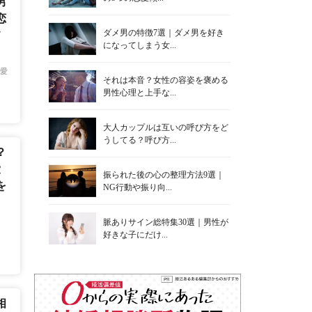
男
恋
ダメ男の特徴7選｜ダメ男を好き
7
になってしまう女...
愛
それは本音？女性の容姿を褒める
男性心理と上手な...
大人カップルは互いの呼び方をど
うしてる？呼び方...
？
愛
振られた後の心の整理方法9選｜
を
NG行動や振り向...
脈ありサイン総特集30選｜男性が
好きな子にだけ...
相