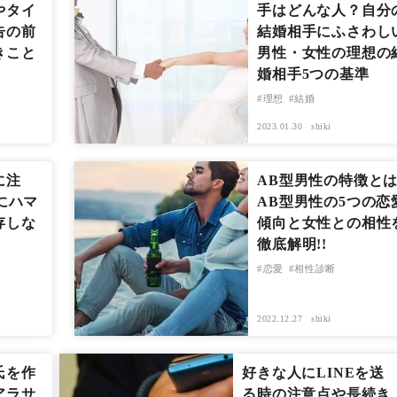
やタイ
手はどんな人？自分
告の前
結婚相手にふさわし
きこと
男性・女性の理想の
婚相手5つの基準
理想
結婚
2023.01.30
shiki
に注
AB型男性の特徴と
愛にハマ
AB型男性の5つの恋
存しな
傾向と女性との相性
徹底解明!!
恋愛
相性診断
2022.12.27
shiki
氏を作
好きな人にLINEを送
アラサ
る時の注意点や長続き