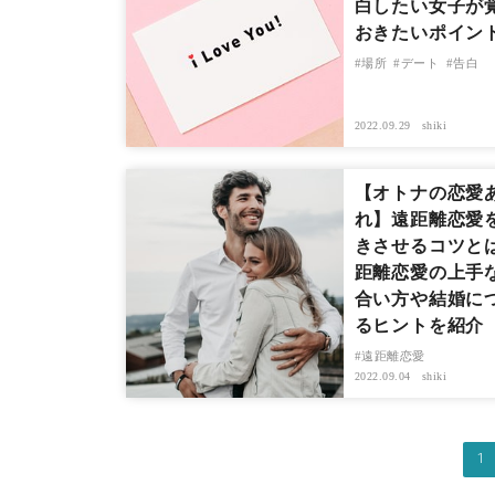
白したい女子が
おきたいポイン
場所
デート
告白
2022.09.29
shiki
【オトナの恋愛
れ】遠距離恋愛
きさせるコツと
距離恋愛の上手
合い方や結婚に
るヒントを紹介
遠距離恋愛
2022.09.04
shiki
1