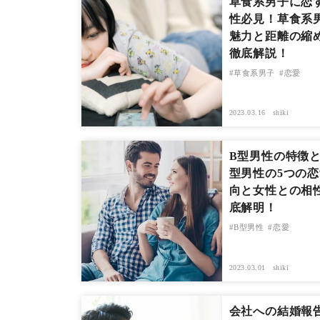
草食系男子に恋
性必見！草食系
魅力と距離の縮
徹底解説！
草食系男子
恋愛
2023.03.16
shiki
B型男性の特徴と
型男性の5つの
向と女性との相
底解明！
B型男性
恋愛
2023.03.01
shiki
会社への結婚報