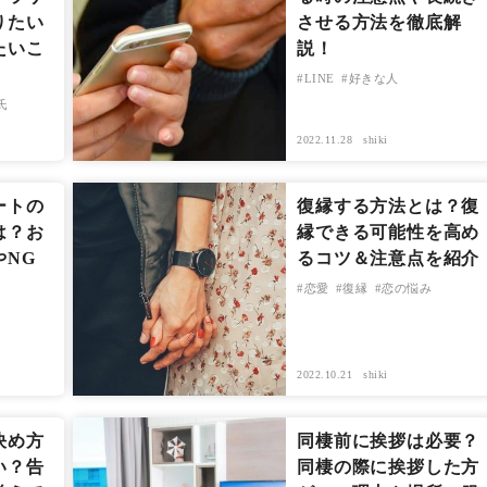
りたい
させる方法を徹底解
たいこ
説！
LINE
好きな人
氏
2022.11.28
shiki
ートの
復縁する方法とは？復
は？お
縁できる可能性を高め
やNG
るコツ＆注意点を紹介
恋愛
復縁
恋の悩み
2022.10.21
shiki
決め方
同棲前に挨拶は必要？
い？告
同棲の際に挨拶した方