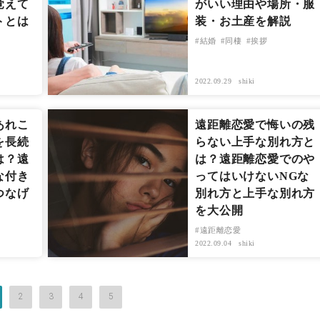
覚えて
がいい理由や場所・服
トとは
装・お土産を解説
結婚
同棲
挨拶
2022.09.29
shiki
あれこ
遠距離恋愛で悔いの残
を長続
らない上手な別れ方と
は？遠
は？遠距離恋愛でのや
な付き
ってはいけないNGな
つなげ
別れ方と上手な別れ方
を大公開
遠距離恋愛
2022.09.04
shiki
2
3
4
5