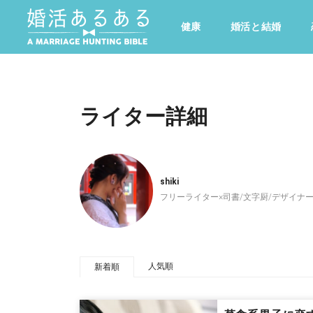
健康
婚活と結婚
その他
ドキドキ
仕事とキャリア
特集
心の処方箋
カルチャー・トレンド・芸能
ライター詳細
shiki
フリーライター×司書/文字厨/デザイ
人気順
新着順