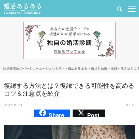
健康
婚活と結婚
恋愛の悩み
結婚相談所のパートナーエージェントTOP
>
婚活あるある
>
婚活と結婚
>
復縁する方法とは
出会い
復縁する方法とは？復縁できる可能性を高める
合コン・街コン
コツ＆注意点を紹介
2022.10.21
shiki
マッチングアプリ
Share
Post
結婚相談所
あるある