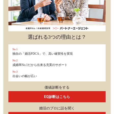
セックスライフ
不倫・だめ男
感動
選ばれる3つの理由とは？
心の処方箋
No.1
独自の「婚活PDCA」で、高い確実性を実現
カルチャー・トレンド・芸能
No.2
成婚率No.1だから出来る充実のサポート
驚き
No.3
出会いの幅が広い
価値診断をする
EQ診断はこちら
婚活のプロに話を聞く