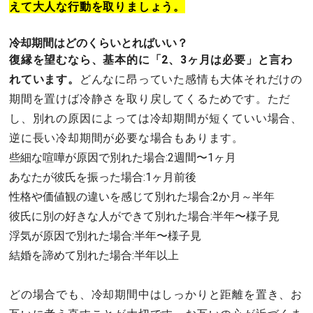
えて大人な行動を取りましょう。
冷却期間はどのくらいとればいい？
復縁を望むなら、基本的に「2、3ヶ月は必要」と言わ
れています。
どんなに昂っていた感情も大体それだけの
期間を置けば冷静さを取り戻してくるためです。ただ
し、別れの原因によっては冷却期間が短くていい場合、
逆に長い冷却期間が必要な場合もあります。
些細な喧嘩が原因で別れた場合:2週間〜1ヶ月
あなたが彼氏を振った場合:1ヶ月前後
性格や価値観の違いを感じて別れた場合:2か月～半年
彼氏に別の好きな人ができて別れた場合:半年〜様子見
浮気が原因で別れた場合:半年〜様子見
結婚を諦めて別れた場合:半年以上
どの場合でも、冷却期間中はしっかりと距離を置き、お