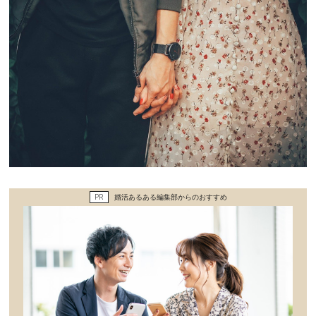
その他
ドキドキ
仕事とキャリア
特集
占い・診断
PR
婚活あるある編集部からのおすすめ
ファッション・美容
グルメ
趣味・旅行