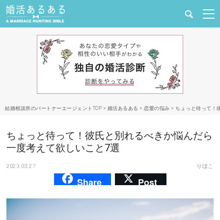
健康
婚活と結婚
恋愛の悩み
結婚相談所のパートナーエージェントTOP
>
婚活あるある
>
恋愛の悩み
>
ちょっと待って！
出会い
ちょっと待って！彼氏と別れるべきか悩んだら
合コン・街コン
一度考えて欲しいこと7選
2023.03.27
りほこ
マッチングアプリ
Share
Post
結婚相談所
あるある