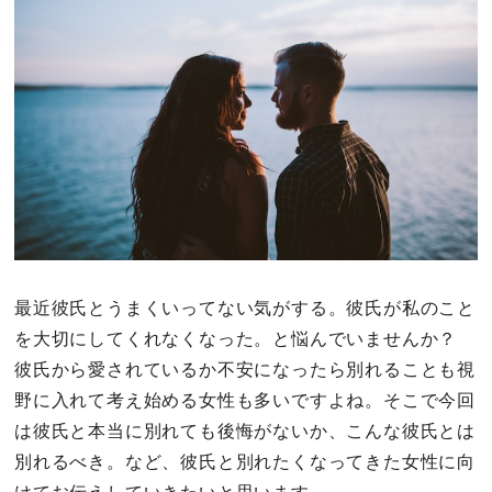
その他
ドキドキ
仕事とキャリア
特集
占い・診断
最近彼氏とうまくいってない気がする。彼氏が私のこと
を大切にしてくれなくなった。と悩んでいませんか？
ファッション・美容
彼氏から愛されているか不安になったら別れることも視
グルメ
野に入れて考え始める女性も多いですよね。そこで今回
は彼氏と本当に別れても後悔がないか、こんな彼氏とは
趣味・旅行
別れるべき。
など、彼氏と別れたくなってきた女性に向