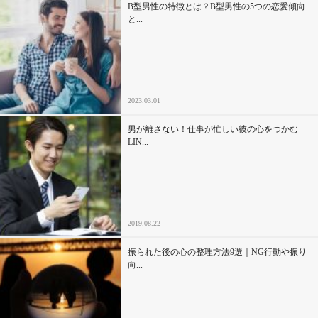
B型男性の特徴とは？B型男性の5つの恋愛傾向
と...
2023.03.01
男が離さない！仕事が忙しい彼の心をつかむ
LIN...
2019.08.22
振られた後の心の整理方法9選｜NG行動や振り
向...