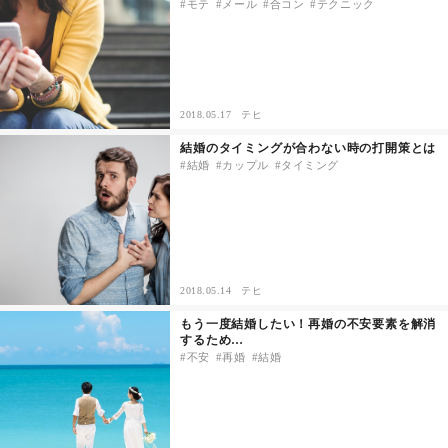
モテ
メール
合コン
テクニック
2018.05.17
テヒ
結婚のタイミングが合わない時の打開策とは
結婚
カップル
タイミング
2018.05.14
テヒ
もう一度結婚したい！再婚の不安要素を解消
するため…
不安
再婚
結婚