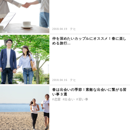
2018.04.19
テヒ
仲を深めたいカップルにオススメ！春に楽し
める旅行…
2018.04.16
テヒ
春は出会いの季節！素敵な出会いに繋がる習
い事３選
恋愛
出会い
習い事