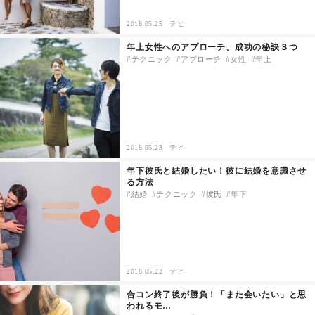
セックスライフ
2018.05.25
テヒ
年上女性へのアプローチ、成功の秘訣３つ
不倫・だめ男
テクニック
アプローチ
女性
年上
感動
心の処方箋
2018.05.23
テヒ
カルチャー・トレンド・芸能
年下彼氏と結婚したい！彼に結婚を意識させ
る方法
驚き
結婚
テクニック
彼氏
年下
2018.05.22
テヒ
合コン終了後が勝負！「また会いたい」と思
われるモ…