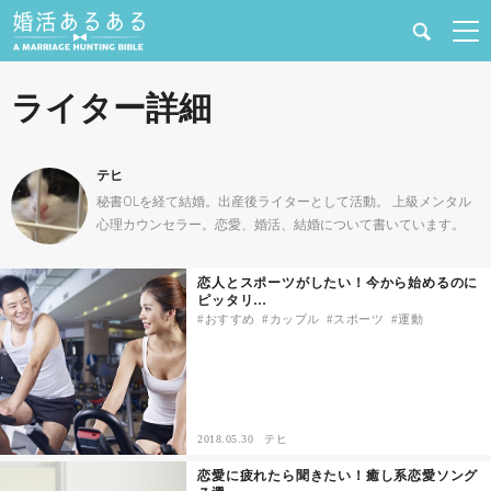
健康
ライター詳細
婚活と結婚
テヒ
恋愛の悩み
秘書OLを経て結婚。出産後ライターとして活動。 上級メンタル
心理カウンセラー。恋愛、婚活、結婚について書いています。
出会い
恋人とスポーツがしたい！今から始めるのに
ピッタリ…
合コン・街コン
おすすめ
カップル
スポーツ
運動
マッチングアプリ
結婚相談所
2018.05.30
テヒ
恋愛に疲れたら聞きたい！癒し系恋愛ソング
あるある