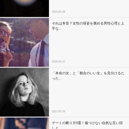
2023.03.28
それは本音？女性の容姿を褒める男性心理と上
手な...
2020.04.22
「本命の女」と「都合のいい女」を見分けるた
った...
2021.03.28
デートの断り方9選！傷つけない自然な言い回
しと...