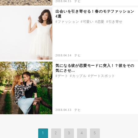
2018.04.15
テヒ
出会いを引き寄せる！春のモテファッション
4選
ファッション
可愛い
恋愛
引き寄せ
2018.04.14
テヒ
気になる彼が恋愛モードに突入！？彼をその
気にさせ…
デート
カップル
デートスポット
2018.04.13
テヒ
1
2
3
4
5