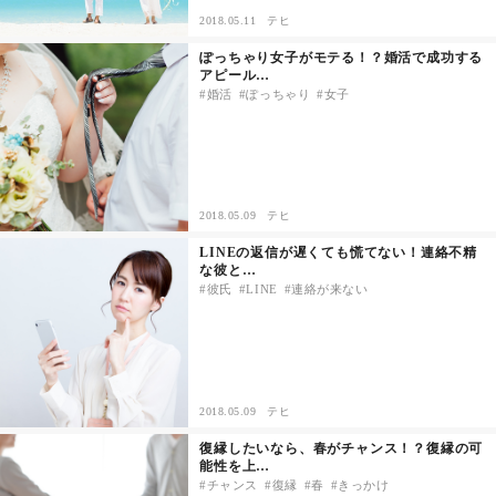
2018.05.11
テヒ
ぽっちゃり女子がモテる！？婚活で成功する
アピール…
婚活
ぽっちゃり
女子
2018.05.09
テヒ
LINEの返信が遅くても慌てない！連絡不精
な彼と…
彼氏
LINE
連絡が来ない
2018.05.09
テヒ
復縁したいなら、春がチャンス！？復縁の可
能性を上…
チャンス
復縁
春
きっかけ