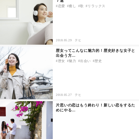
７選
恋愛
癒し
歌
リラックス
その他
ドキドキ
2018.05.29
テヒ
仕事とキャリア
歴女ってこんなに魅力的！歴史好きな女子と
出会う方…
歴女
魅力
出会い
歴史
特集
占い・診断
2018.05.27
テヒ
ファッション・美容
片思いの恋はもう終わり！新しい恋をするた
めにやる…
グルメ
趣味・旅行