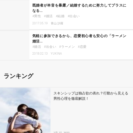
既婚者が本音を暴露／結婚するために努力してプラスに
なる…
男性
婚活
結婚
出会い
2017.05.19
青山 沙羅
気軽に参加できるから、恋愛初心者も安心の「ラーメン
婚活…
婚活
出会い
ラーメン
恋愛
2018.02.13
YUKINA
ランキング
スキンシップは独占欲の表れ？行動から見える
男性心理を徹底解説！
2月 27, 2023