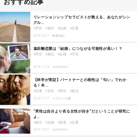
おすすめ記事
リレーションシップセラピストが教える、あなたがシン
グル…
男性
婚活
結婚
恋愛
2016.10.31
林美由紀
遠距離恋愛は「結婚」につながる可能性が高い！？
男性
婚活
結婚
浮気
2016.11.24
sweetsholic
【科学が実証】パートナーとの相性は「匂い」でわか
る！本…
恋愛
女性
男性
婚活
2016.11.17
イヴォンヌ麗
“男性は自分より劣る女性が好き”だということが研究に
よ…
婚活
結婚
調査
恋愛
2016.12.27
sweetsholic