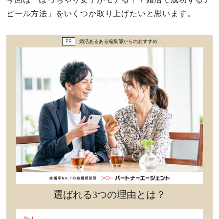
セックスライフ
ピール方法」をいくつか取り上げたいと思います。
不倫・だめ男
PR
婚活あるある編集部からのおすすめ
感動
心の処方箋
カルチャー・トレンド・芸能
驚き
選ばれる3つの理由とは？
No.1