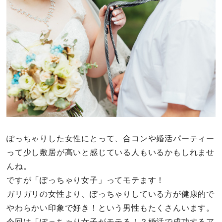
その他
ドキドキ
仕事とキャリア
特集
占い・診断
ぽっちゃりした女性にとって、合コンや婚活パーティー
って少し敷居が高いと感じている人もいるかもしれませ
ファッション・美容
んね。
グルメ
ですが「ぽっちゃり女子」ってモテます！
ガリガリの女性より、ぽっちゃりしている方が健康的で
趣味・旅行
やわらかい印象で好き！という男性もたくさんいます。
今回は「ぽっちゃり女子がモテる！？婚活で成功するア