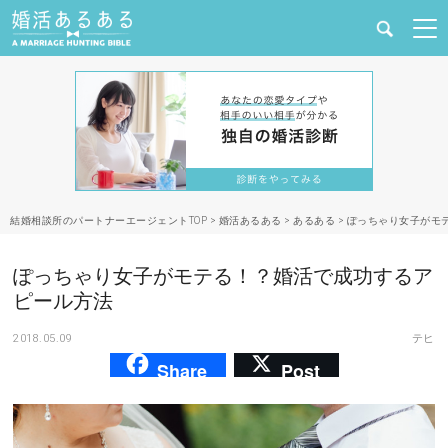
健康
婚活と結婚
恋愛の悩み
結婚相談所のパートナーエージェントTOP
>
婚活あるある
>
あるある
>
ぽっちゃり女子がモ
出会い
ぽっちゃり女子がモテる！？婚活で成功するア
合コン・街コン
ピール方法
2018.05.09
テヒ
マッチングアプリ
Share
Post
結婚相談所
あるある