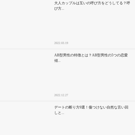
大人カップルは互いの呼び方をどうしてる？呼
び方...
2022.03.19
AB型男性の特徴とは？AB型男性の5つの恋愛
傾...
2022.12.27
デートの断り方9選！傷つけない自然な言い回
しと...