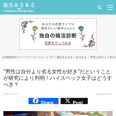
健康
婚活と結婚
恋愛の悩み
結婚相談所のパートナーエージェントTOP
>
婚活あるある
>
あるある
>
“男性は自分より劣
出会い
“男性は自分より劣る女性が好き”だということ
合コン・街コン
が研究により判明！ハイスペック女子はどうす
べき？
マッチングアプリ
2016.12.27
sweetsholic
Share
Post
結婚相談所
あるある