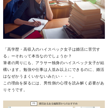
その他
ドキドキ
仕事とキャリア
「高学歴・高収入のハイスペック女子は婚活に苦労す
特集
る」ーそれって本当なのでしょうか？
占い・診断
筆者の周りにも、アラサー独身のハイスペック女子が結
構います。勉強や仕事は人並み以上にできるのに、婚活
ファッション・美容
はなぜかうまくいかないみたい・・・。
この理由を探るには、男性側の心理を読み解く必要があ
グルメ
りそうです。
趣味・旅行
PR
婚活あるある編集部からのおすすめ