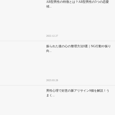
AB型男性の特徴とは？AB型男性の5つの恋愛
傾...
2022.12.27
振られた後の心の整理方法9選｜NG行動や振り
向...
2023.03.28
男性心理で好意の脈アリサイン9個を解説！う
まく...