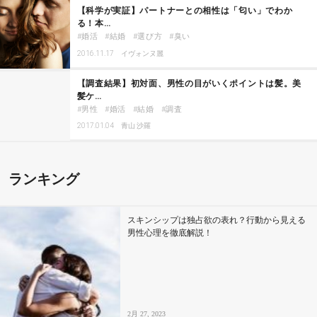
【科学が実証】パートナーとの相性は「匂い」でわか
る！本…
婚活
結婚
選び方
臭い
2016.11.17
イヴォンヌ麗
【調査結果】初対面、男性の目がいくポイントは髪。美
髪ケ…
男性
婚活
結婚
調査
2017.01.04
青山 沙羅
ランキング
スキンシップは独占欲の表れ？行動から見える
男性心理を徹底解説！
2月 27, 2023