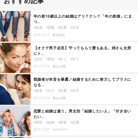
おすすめ記事
年の差10歳以上の結婚はアリ？ナシ？「年の差婚」にま
つ…
結婚
調査
恋愛
女性
2016.10.17
林美由紀
【オクテ男子必見】守ってもらう愛もある。姉さん女房
にト…
女性
男性
年上
年下
2017.01.25
青山 沙羅
既婚者が本音を暴露／結婚するために努力してプラスに
なる…
調査
モテ
恋愛
女性
2017.05.19
青山 沙羅
恋愛と結婚は違う。男女別「結婚したい人」「付き合い
たい…
理想
結婚
調査
恋愛
2016.10.20
sweetsholic