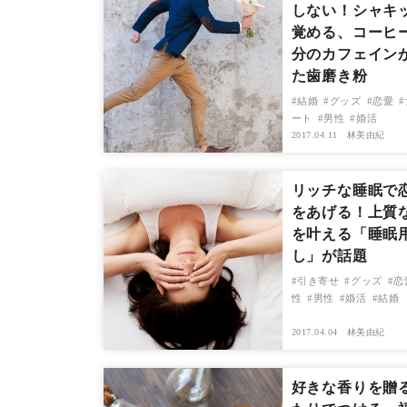
しない！シャキ
覚める、コーヒー
分のカフェイン
た歯磨き粉
結婚
グッズ
恋愛
ート
男性
婚活
2017.04.11
林美由紀
リッチな睡眠で
をあげる！上質
を叶える「睡眠
し」が話題
引き寄せ
グッズ
恋
性
男性
婚活
結婚
2017.04.04
林美由紀
好きな香りを贈