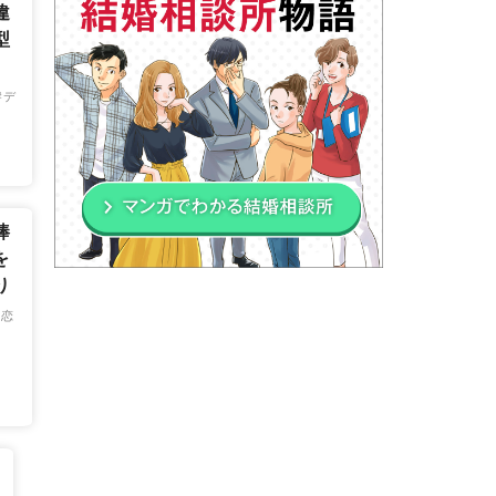
違
型
」
デ
棒
を
り
恋