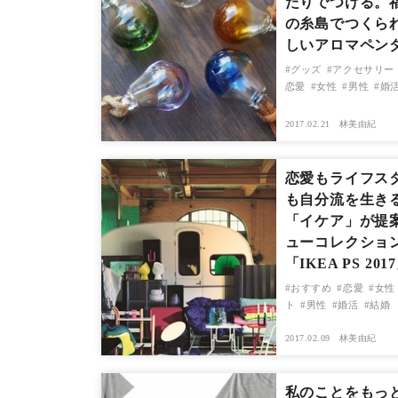
たりでつける。
の糸島でつくら
しいアロマペン
グッズ
アクセサリー
恋愛
女性
男性
婚
2017.02.21
林美由紀
恋愛もライフス
も自分流を生き
「イケア」が提
ューコレクショ
「IKEA PS 201
おすすめ
恋愛
女性
ト
男性
婚活
結婚
2017.02.09
林美由紀
私のことをもっ