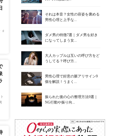
分
日
それは本音？女性の容姿を褒める
男性心理と上手な...
愛
ダメ男の特徴7選｜ダメ男を好き
になってしまう女...
大人カップルは互いの呼び方をど
うしてる？呼び方...
で
泉
男性心理で好意の脈アリサイン9
ラ
個を解説！うまく...
振られた後の心の整理方法9選｜
ウト
NG行動や振り向...
男
待