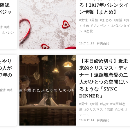
再確認
る！2017年バレンタイ
パジャ
ン情報【まとめ】
女性
男性
まとめ
婚活
お
すすめ
プレゼント
バレンタ
活
結
ン
恋愛
ト
バレン
2017.01.19
林美由紀
をやり
【本日締め切り】近未
の人が
来的クリスマス・ディ
7年の
ナー！遠距離恋愛の二
人がひとつの空間にい
るような「SYNC
婚活
結
DINNER」
男性
婚活
結婚
遠距離恋
愛
クリスマス
恋愛
女性
デート
2016.12.14
林美由紀