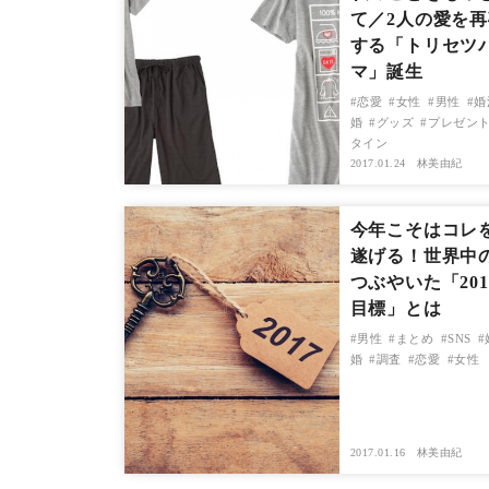
て／2人の愛を
する「トリセツ
マ」誕生
恋愛
女性
男性
婚
婚
グッズ
プレゼン
タイン
2017.01.24
林美由紀
今年こそはコレ
遂げる！世界中
つぶやいた「201
目標」とは
男性
まとめ
SNS
婚
調査
恋愛
女性
2017.01.16
林美由紀