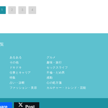
1
2
3
4
覧
あるある
グルメ
その他
趣味・旅行
ドキドキ
セックスライフ
仕事とキャリア
不倫・だめ男
特集
感動
占い・診断
心の処方箋
ファッション・美容
カルチャー・トレンド・芸能
hare
Post