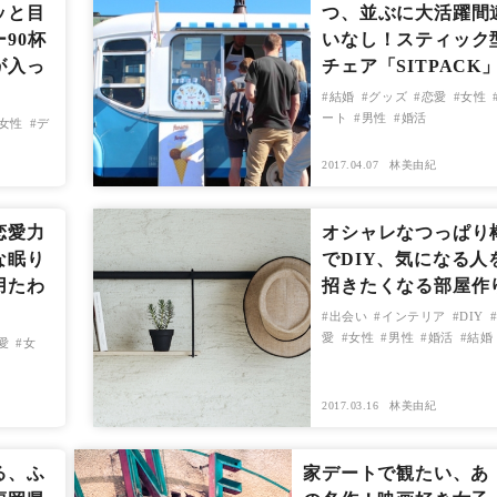
ッと目
つ、並ぶに大活躍間
90杯
いなし！スティック
が入っ
チェア「SITPACK
結婚
グッズ
恋愛
女性
ート
男性
婚活
女性
デ
2017.04.07
林美由紀
恋愛力
オシャレなつっぱり
な眠り
でDIY、気になる人
用たわ
招きたくなる部屋作
出会い
インテリア
DIY
愛
女性
男性
婚活
結婚
愛
女
2017.03.16
林美由紀
る、ふ
家デートで観たい、あ