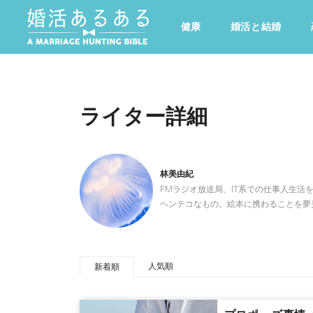
健康
婚活と結婚
その他
ドキドキ
仕事とキャリア
特集
心の処方箋
カルチャー・トレンド・芸能
ライター詳細
林美由紀
FMラジオ放送局、IT系での仕事人生
ヘンテコなもの。絵本に携わることを夢
人気順
新着順