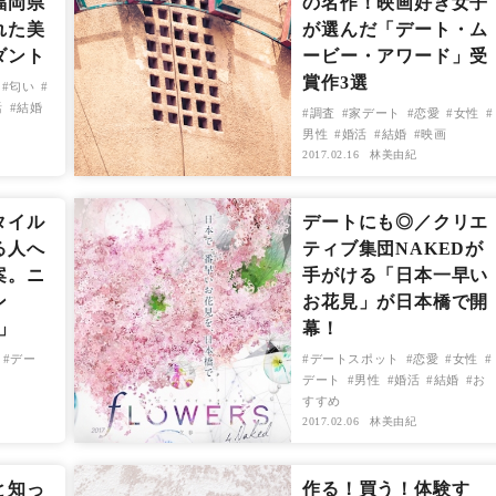
福岡県
の名作！映画好き女子
れた美
が選んだ「デート・ム
ダント
ービー・アワード」受
賞作3選
匂い
活
結婚
調査
家デート
恋愛
女性
男性
婚活
結婚
映画
2017.02.16
林美由紀
タイル
デートにも◎／クリエ
る人へ
ティブ集団NAKEDが
案。ニ
手がける「日本一早い
ン
お花見」が日本橋で開
7」
幕！
デー
デートスポット
恋愛
女性
デート
男性
婚活
結婚
お
すすめ
2017.02.06
林美由紀
と知っ
作る！買う！体験す