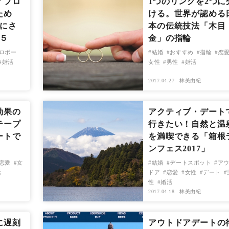
／プロ
1つのリングを2つに
ため
ける。世界が認める
気にさ
本の伝統技法「木目
５
金」の指輪
ロポー
結婚
おすすめ
指輪
恋
婚活
女性
男性
婚活
2017.04.27
林美由紀
効果の
アクティブ・デート
テープ
行きたい！自然と温
ートで
を満喫できる「箱根
ンフェス2017」
恋愛
女
結婚
デートスポット
ア
活
ドア
恋愛
女性
デート
性
婚活
2017.04.18
林美由紀
に遅刻
アウトドアデートの