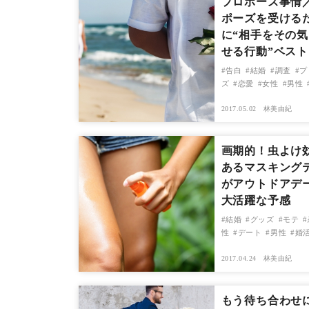
プロポーズ事情
ポーズを受ける
に“相手をその
せる行動”ベスト
告白
結婚
調査
プ
ズ
恋愛
女性
男性
2017.05.02
林美由紀
画期的！虫よけ
あるマスキング
がアウトドアデ
大活躍な予感
結婚
グッズ
モテ
性
デート
男性
婚
2017.04.24
林美由紀
もう待ち合わせ