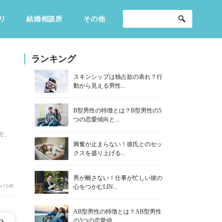
リ
結婚相談所
その他
セックスライフ
不倫・だめ男
感動
ランキング
スキンシップは独占欲の表れ？行
動から見える男性...
B型男性の特徴とは？B型男性の5
つの恋愛傾向と...
モ、
興奮が止まらない！彼氏とのセッ
クスを盛り上げる...
男が離さない！仕事が忙しい彼の
〜16件
心をつかむLIN...
AB型男性の特徴とは？AB型男性
の5つの恋愛傾...