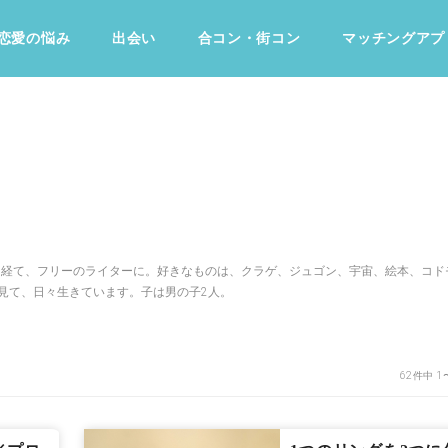
恋愛の悩み
出会い
合コン・街コン
マッチングアプ
占い・診断
ファッション・美容
グルメ
趣味・旅行
活を経て、フリーのライターに。好きなものは、クラゲ、ジュゴン、宇宙、絵本、コド
見て、日々生きています。子は男の子2人。
62件中 1