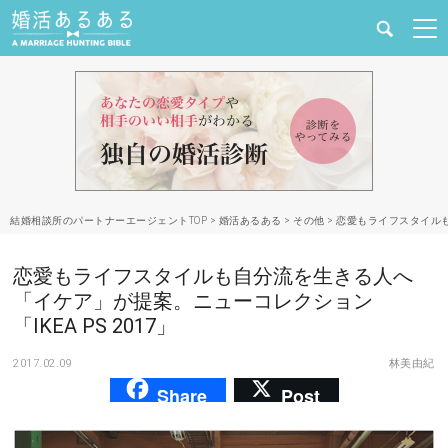
健康
婚活と結婚
恋愛の悩み
結婚相談所のパートナーエージェントTOP
>
婚活あるある
>
その他
>
恋愛もライフスタイルも
出会い
恋愛もライフスタイルも自分流を生きる人へ
合コン・街コン
「イケア」が提案。ニューコレクション
「IKEA PS 2017」
マッチングアプリ
2017.02.09
林美由紀
Share
Post
結婚相談所
あるある