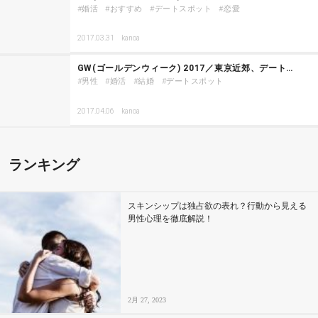
婚活
おすすめ
デートスポット
恋愛
2017.03.31
kanoa
GW(ゴールデンウィーク) 2017／東京近郊、デート…
男性
婚活
結婚
デートスポット
2017.04.06
kanoa
ランキング
スキンシップは独占欲の表れ？行動から見える
男性心理を徹底解説！
2月 27, 2023