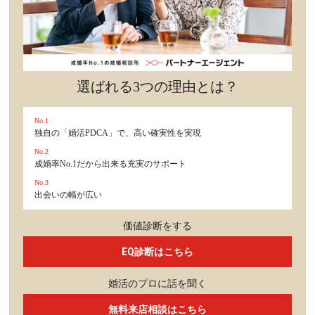
選ばれる3つの理由とは？
No.1
独自の「婚活PDCA」で、高い確実性を実現
No.2
成婚率No.1だから出来る充実のサポート
No.3
出会いの幅が広い
価値診断をする
EQ診断はこちら
婚活のプロに話を聞く
無料来店相談はこちら