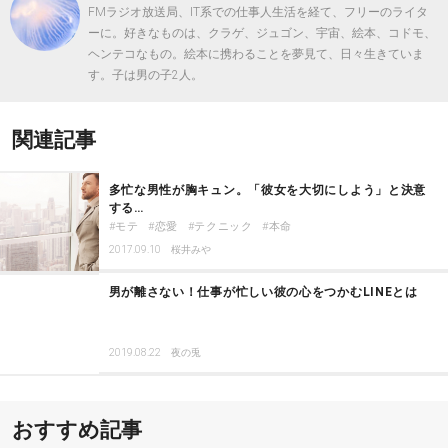
FMラジオ放送局、IT系での仕事人生活を経て、フリーのライタ
ーに。好きなものは、クラゲ、ジュゴン、宇宙、絵本、コドモ、
ヘンテコなもの。絵本に携わることを夢見て、日々生きていま
す。子は男の子2人。
関連記事
多忙な男性が胸キュン。「彼女を大切にしよう」と決意
する…
モテ
恋愛
テクニック
本命
2017.09.10
桜井みや
男が離さない！仕事が忙しい彼の心をつかむLINEとは
2019.08.22
夜の兎
おすすめ記事