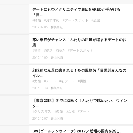
デートにも◎／クリエティブ集団NAKEDが手がける
「日…
結婚
おすすめ
デートスポット
恋愛
2017.02.06
林美由紀
寒い季節がチャンス！ふたりの距離が縮まるデートのお
店
男性
婚活
結婚
デートスポット
2016.11.09
青山 沙羅
幻想的な光景に癒される！冬の風物詩『目黒川みんなの
イル…
女性
デート
初デート
男性
2016.11.14
林美由紀
【東京23区】冬空に煌めく！ふたりで眺めたい、ウィン
タ…
クリスマス
恋愛
女性
デート
2016.12.07
青山 沙羅
GW(ゴールデンウィーク) 2017／近場の国内を楽し…