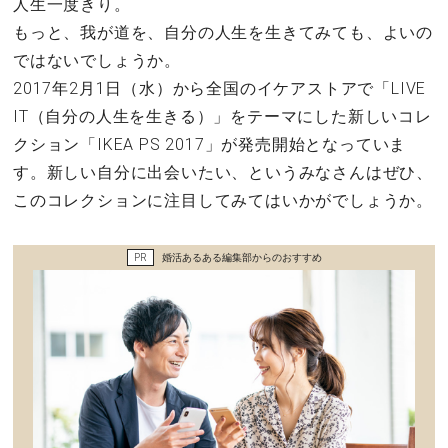
人生一度きり。
セックスライフ
もっと、我が道を、自分の人生を生きてみても、よいの
ではないでしょうか。
不倫・だめ男
2017年2月1日（水）から全国のイケアストアで「LIVE
IT（自分の人生を生きる）」をテーマにした新しいコレ
感動
クション「IKEA PS 2017」が発売開始となっていま
す。新しい自分に出会いたい、というみなさんはぜひ、
心の処方箋
このコレクションに注目してみてはいかがでしょうか。
カルチャー・トレンド・芸能
PR
婚活あるある編集部からのおすすめ
驚き