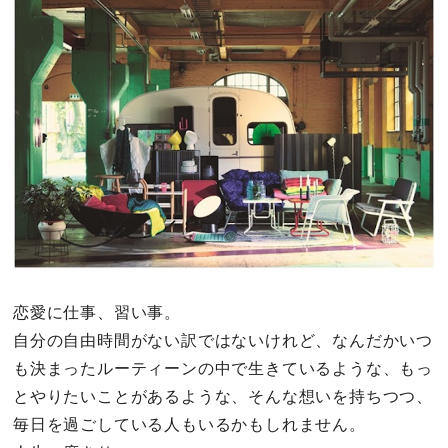
その他
ドキドキ
仕事とキャリア
特集
占い・診断
ファッション・美容
恋愛に仕事、習い事。
自分の自由時間がない訳ではないけれど、なんだかいつ
グルメ
も決まったルーティーンの中で生きているような、もっ
とやりたいことがあるような、そんな想いを持ちつつ、
趣味・旅行
毎日を過ごしている人もいるかもしれません。