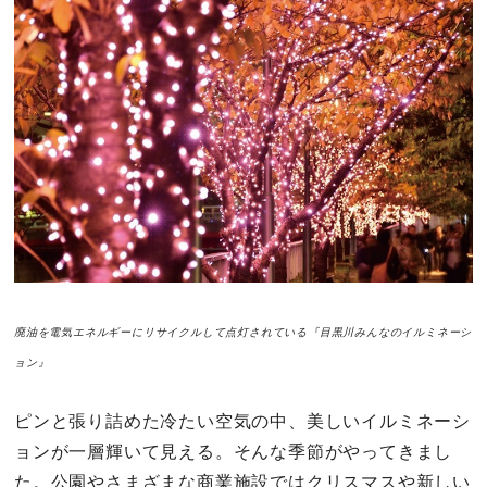
その他
ドキドキ
仕事とキャリア
特集
占い・診断
廃油を電気エネルギーにリサイクルして点灯されている『目黒川みんなのイルミネーシ
ファッション・美容
ョン』
グルメ
ピンと張り詰めた冷たい空気の中、美しいイルミネーシ
趣味・旅行
ョンが一層輝いて見える。そんな季節がやってきまし
た。公園やさまざまな商業施設ではクリスマスや新しい