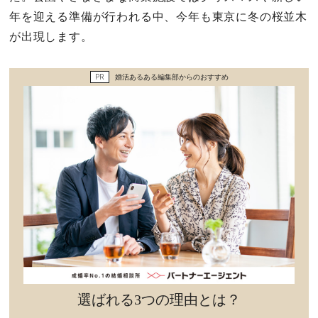
セックスライフ
年を迎える準備が行われる中、今年も東京に冬の桜並木
が出現します。
不倫・だめ男
PR
婚活あるある編集部からのおすすめ
感動
心の処方箋
カルチャー・トレンド・芸能
驚き
選ばれる3つの理由とは？