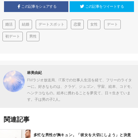
この記事をシェアする
この記事をツイートする
婚活
結婚
デートスポット
恋愛
女性
デート
初デート
男性
林美由紀
FMラジオ放送局、IT系での仕事人生活を経て、フリーのライタ
ーに。好きなものは、クラゲ、ジュゴン、宇宙、絵本、コドモ、
ヘンテコなもの。絵本に携わることを夢見て、日々生きていま
す。子は男の子2人。
関連記事
多忙な男性が胸キュン。「彼女を大切にしよう」と決意