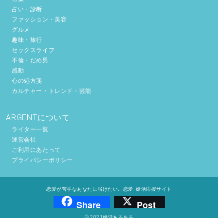
占い・診断
ファッション・美容
グルメ
趣味・旅行
セックスライフ
不倫・だめ男
感動
心の処方箋
カルチャー・トレンド・芸能
ARGENTについて
ライター一覧
運営会社
ご利用にあたって
プライバシーポリシー
恋愛が苦手なあなたに届けたい。恋愛･婚活応援サイト
Share
Post
© 2021婚活あるある