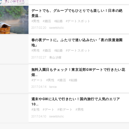
デートでも、グループでもひとりでも楽しい！日本の絶
景温…
男性
婚活
結婚
デートスポット
2017.02.20
sweetsholic
春の夜デートに。ふたりで迷い込みたい「夜の浪漫遊園
地」
男性
婚活
結婚
デートスポット
2017.02.27
青山 沙羅
無料入園日もチェック！東京近郊GWデートで行きたい花
畑…
デート
男性
婚活
結婚
2017.04.14
kanoa
週末やGWに2人で行きたい！国内旅行で人気のエリア
10…
女性
デート
初デート
男性
2017.04.10
sweetsholic