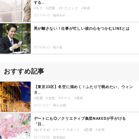
する…
モテ
恋愛
テクニック
本命
2017.09.10
桜井みや
男が離さない！仕事が忙しい彼の心をつかむLINEとは
2019.08.22
夜の兎
おすすめ記事
【東京23区】冬空に煌めく！ふたりで眺めたい、ウィン
タ…
恋愛
女性
デート
男性
2016.12.07
青山 沙羅
デートにも◎／クリエティブ集団NAKEDが手がける
「日…
おすすめ
デートスポット
恋愛
女性
2017.02.06
林美由紀