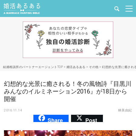
健康
婚活と結婚
恋愛の悩み
結婚相談所のパートナーエージェントTOP
>
婚活あるある
>
その他
>
幻想的な光景に癒される
出会い
幻想的な光景に癒される！冬の風物詩『目黒川
合コン・街コン
みんなのイルミネーション2016』が18日から
開催
マッチングアプリ
2016.11.14
林美由紀
Share
Post
結婚相談所
あるある