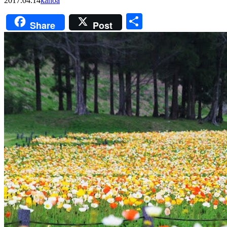
2017.04.14
kanoa
共
Share
Post
有