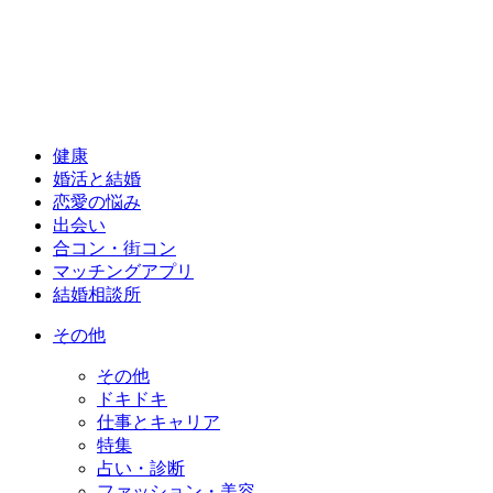
健康
婚活と結婚
恋愛の悩み
出会い
合コン・街コン
マッチングアプリ
結婚相談所
その他
その他
ドキドキ
仕事とキャリア
特集
占い・診断
ファッション・美容