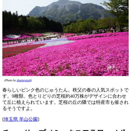
（Photo by
shutterstock
)
春らしいピンク色のじゅうたん。秩父の春の人気スポットで
す。9種類、色とりどりの芝桜約40万株がデザインに合わせ
て丘に植えられています。芝桜の丘の隣では特産市も催され
るそうですよ。
[
埼玉県 羊山公園
]