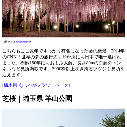
（Photo by
shutterstock
)
こちらもここ数年ですっかり有名になった藤の絶景。2014年
のCNN「世界の夢の旅行先」10か所にも日本で唯一選ばれ
ました。樹齢150年にもおよぶ大藤、長さ80mの白藤のトン
ネルなど見所満載です。5000株以上咲き誇るツツジも見頃を
迎えます。
[
栃木県 あしかがフラワーパーク
]
芝桜｜埼玉県 羊山公園