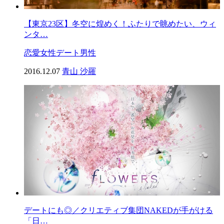
【東京23区】冬空に煌めく！ふたりで眺めたい、ウィ
ンタ…
恋愛
女性
デート
男性
2016.12.07
青山 沙羅
デートにも◎／クリエティブ集団NAKEDが手がける
「日…