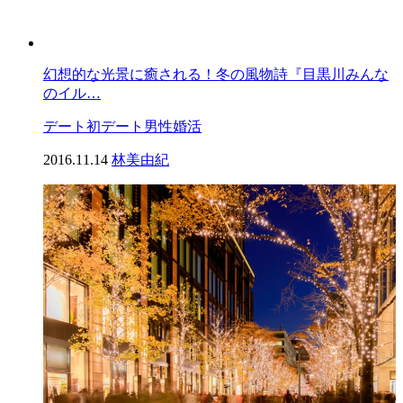
幻想的な光景に癒される！冬の風物詩『目黒川みんな
のイル…
デート
初デート
男性
婚活
2016.11.14
林美由紀