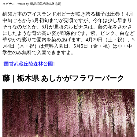
ルピナス（Photo by 国営武蔵丘陵森林公園)
約50万本のアイスランドポピーが咲き誇る様子は圧巻！ 4月
中旬ごろから5月初旬までが見頃ですが、今年は少し早まり
そうなのだとか。5月が見頃のルピナスは、藤の花をさかさ
にしたような背の高い姿が印象的です。紫、ピンク、白など
華やかな彩りで園内を染めあげます。4月29日（土・祝）、5
月4日（木・祝）は無料入園日。5月5日（金・祝）は小・中
学生のみ無料で入園できますよ。
[
国営武蔵丘陵森林公園
]
藤｜栃木県 あしかがフラワーパーク