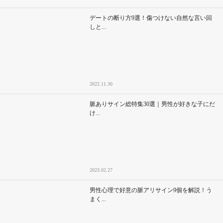
デートの断り方9選！傷つけない自然な言い回
しと...
2022.11.30
脈ありサイン総特集30選｜男性が好きな子にだ
け...
2023.02.27
男性心理で好意の脈アリサイン9個を解説！う
まく...