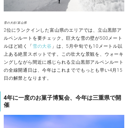
雪の大谷/富山県
2位にランクインした富山県のエリアでは、立山黒部ア
ルペンルートを要チェック。巨大な雪の壁が500メート
ルほど続く「
雪の大谷
」は、5月中旬でも10メートル以
上ある絶景スポットです。この壮大な景観を、ウォーキ
ングしながら間近に感じられる立山黒部アルペンルート
の全線開通日は、今年はこれまででもっとも早い4月15
日の解禁となります。
4年に一度のお菓子博覧会、今年は三重県で開
催