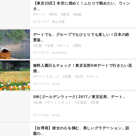
【東京23区】冬空に煌めく！ふたりで眺めたい、ウィン
タ…
デート
男性
婚活
結婚
2016.12.07
青山 沙羅
デートでも、グループでもひとりでも楽しい！日本の絶
景温…
恋愛
女性
デート
男性
2017.02.20
sweetsholic
無料入園日もチェック！東京近郊GWデートで行きたい花
畑…
デートスポット
恋愛
女性
デート
2017.04.14
kanoa
GW(ゴールデンウィーク) 2017／東京近郊、デート…
結婚
デートスポット
水族館
恋愛
2017.04.06
kanoa
【台湾発】彼女の心を掴む、美しいグラデーション。話
題の…