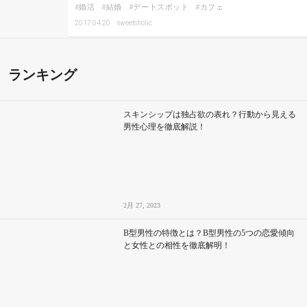
婚活
結婚
デートスポット
カフェ
2017.04.20
sweetsholic
ランキング
スキンシップは独占欲の表れ？行動から見える
男性心理を徹底解説！
2月 27, 2023
B型男性の特徴とは？B型男性の5つの恋愛傾向
と女性との相性を徹底解明！