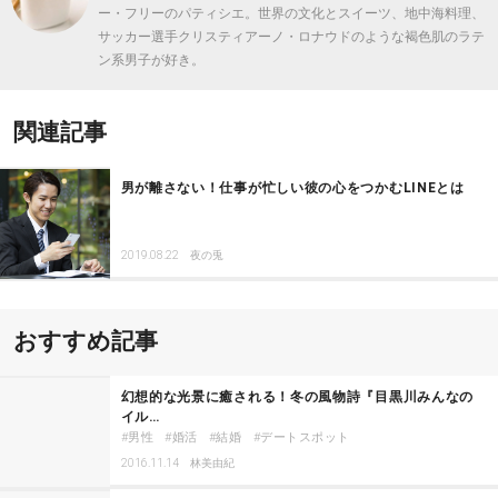
ー・フリーのパティシエ。世界の文化とスイーツ、地中海料理、
サッカー選手クリスティアーノ・ロナウドのような褐色肌のラテ
ン系男子が好き。
関連記事
男が離さない！仕事が忙しい彼の心をつかむLINEとは
2019.08.22
夜の兎
おすすめ記事
幻想的な光景に癒される！冬の風物詩『目黒川みんなの
イル…
男性
婚活
結婚
デートスポット
2016.11.14
林美由紀