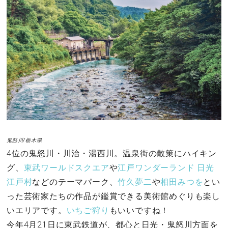
鬼怒川/栃木県
4位の鬼怒川・川治・湯西川。温泉街の散策にハイキン
グ、
東武ワールドスクエア
や
江戸ワンダーランド 日光
江戸村
などのテーマパーク、
竹久夢二
や
相田みつを
とい
った芸術家たちの作品が鑑賞できる美術館めぐりも楽し
いエリアです。
いちご狩り
もいいですね！
今年4月21日に東武鉄道が、都心と日光・鬼怒川方面を