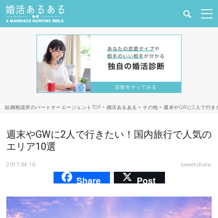
健康
婚活と結婚
恋愛の悩み
結婚相談所のパートナーエージェントTOP
>
婚活あるある
>
その他
>
週末やGWに2人で行き
出会い
週末やGWに2人で行きたい！国内旅行で人気の
合コン・街コン
エリア10選
2017.04.10
sweetsholic
マッチングアプリ
Share
Post
結婚相談所
あるある