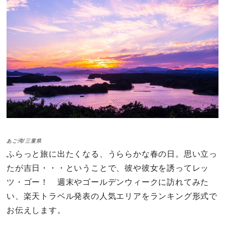
その他
ドキドキ
仕事とキャリア
特集
占い・診断
あご湾/三重県
ふらっと旅に出たくなる、うららかな春の日。思い立っ
ファッション・美容
たが吉日・・・ということで、彼や彼女を誘ってレッ
グルメ
ツ・ゴー！ 週末やゴールデンウィークに訪れてみた
い、楽天トラベル発表の人気エリアをランキング形式で
趣味・旅行
お伝えします。