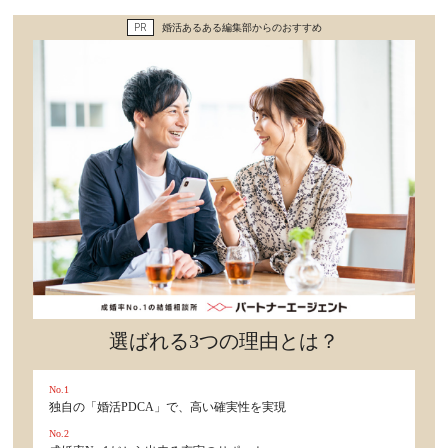
セックスライフ
PR
婚活あるある編集部からのおすすめ
不倫・だめ男
感動
心の処方箋
カルチャー・トレンド・芸能
驚き
選ばれる3つの理由とは？
No.1
独自の「婚活PDCA」で、高い確実性を実現
No.2