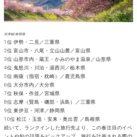
河津桜/静岡県
1位 伊勢・二見／三重県
2位 富山市・八尾・立山山麓／富山県
3位 山形市内・蔵王・かみのやま温泉／山形県
4位 鬼怒川・川治・湯西川／栃木県
5位 南薩（指宿・枕崎）／鹿児島県
6位 大分市内／大分県
7位 秋保・作並／宮城県
8位 志摩（賢島・磯部・浜島）／三重県
9位 東伊豆・河津／静岡県
10位 松江・玉造・安来・奥出雲 ／島根県
続いて、ランクインした旅行先より、この春注目のイベ
ントや旬の話題をピックアップ。旅行を計画される際の