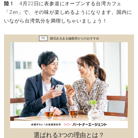
陸！
4月22日に表参道にオープンする台湾カフェ
セックスライフ
「Zen」で、その味が楽しめるようになります。国内に
いながら台湾気分を満喫しちゃいましょう！
不倫・だめ男
感動
PR
婚活あるある編集部からのおすすめ
心の処方箋
カルチャー・トレンド・芸能
驚き
選ばれる3つの理由とは？