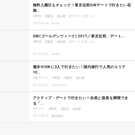
無料入園日もチェック！東京近郊GWデートで行きたい花
畑…
男性
婚活
結婚
デートスポット
2017.04.14
kanoa
GW(ゴールデンウィーク) 2017／東京近郊、デート…
男性
婚活
結婚
デートスポット
2017.04.06
kanoa
週末やGWに2人で行きたい！国内旅行で人気のエリア
10…
初デート
男性
婚活
結婚
2017.04.10
sweetsholic
アクティブ・デートで行きたい！自然と温泉を満喫でき
る「…
デート
男性
婚活
結婚
2017.04.18
林美由紀