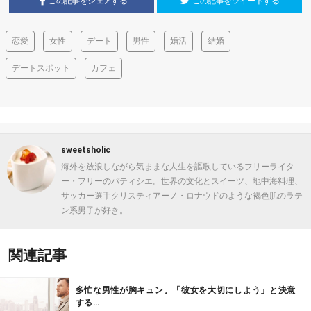
この記事をシェアする
この記事をツイートする
恋愛
女性
デート
男性
婚活
結婚
デートスポット
カフェ
sweetsholic
海外を放浪しながら気ままな人生を謳歌しているフリーライタ
ー・フリーのパティシエ。世界の文化とスイーツ、地中海料理、
サッカー選手クリスティアーノ・ロナウドのような褐色肌のラテ
ン系男子が好き。
関連記事
多忙な男性が胸キュン。「彼女を大切にしよう」と決意
する…