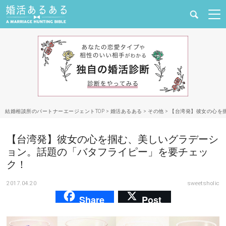
健康
婚活と結婚
恋愛の悩み
結婚相談所のパートナーエージェントTOP
>
婚活あるある
>
その他
>
【台湾発】彼女の心を
出会い
【台湾発】彼女の心を掴む、美しいグラデーシ
合コン・街コン
ョン。話題の「バタフライピー」を要チェッ
ク！
マッチングアプリ
2017.04.20
sweetsholic
Share
Post
結婚相談所
あるある