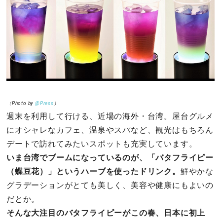
その他
ドキドキ
仕事とキャリア
特集
（Photo by
@Press
）
週末を利用して行ける、近場の海外・台湾。屋台グルメ
占い・診断
にオシャレなカフェ、温泉やスパなど、観光はもちろん
デートで訪れてみたいスポットも充実しています。
ファッション・美容
いま台湾でブームになっているのが、「バタフライピー
（蝶豆花）」というハーブを使ったドリンク。
鮮やかな
グルメ
グラデーションがとても美しく、美容や健康にもよいの
だとか。
趣味・旅行
そんな大注目のバタフライピーがこの春、日本に初上