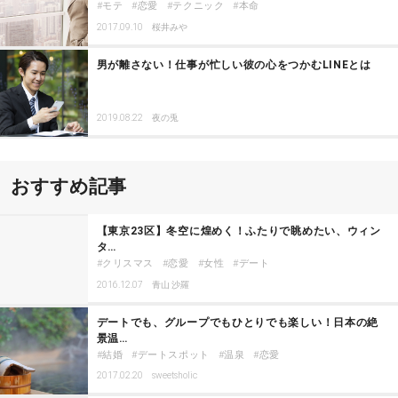
モテ
恋愛
テクニック
本命
2017.09.10
桜井みや
男が離さない！仕事が忙しい彼の心をつかむLINEとは
2019.08.22
夜の兎
おすすめ記事
【東京23区】冬空に煌めく！ふたりで眺めたい、ウィン
タ…
クリスマス
恋愛
女性
デート
2016.12.07
青山 沙羅
デートでも、グループでもひとりでも楽しい！日本の絶
景温…
結婚
デートスポット
温泉
恋愛
2017.02.20
sweetsholic