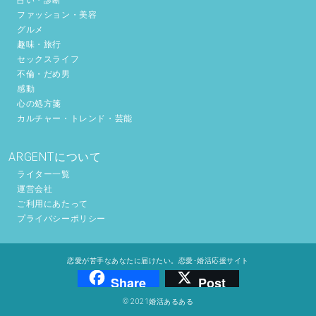
ファッション・美容
グルメ
趣味・旅行
セックスライフ
不倫・だめ男
感動
心の処方箋
カルチャー・トレンド・芸能
ARGENTについて
ライター一覧
運営会社
ご利用にあたって
プライバシーポリシー
恋愛が苦手なあなたに届けたい。恋愛･婚活応援サイト
Share
Post
© 2021婚活あるある