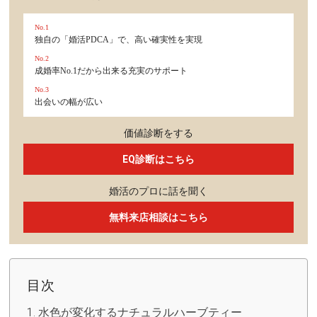
No.1
独自の「婚活PDCA」で、高い確実性を実現
No.2
成婚率No.1だから出来る充実のサポート
No.3
出会いの幅が広い
価値診断をする
EQ診断はこちら
婚活のプロに話を聞く
無料来店相談はこちら
目次
水色が変化するナチュラルハーブティー