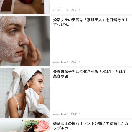
セックスライフ
2022.01.20
めあり
婚活女子の美容は「素肌美人」を目指そう！
不倫・だめ男
すっぴん…
感動
心の処方箋
2021.11.27
めあり
カルチャー・トレンド・芸能
長寿遺伝子を活性化させる「NMN」とは？
美容や健…
驚き
2021.11.27
めあり
婚活女子の憧れ！トントン拍子で結婚したカ
ップルの…