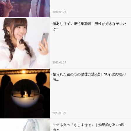
2020.04.22
脈ありサイン総特集30選｜男性が好きな子にだ
け...
2023.02.27
振られた後の心の整理方法9選｜NG行動や振り
向...
2023.03.28
モテる女の「さしすせそ」｜効果的な3つの理
由と...