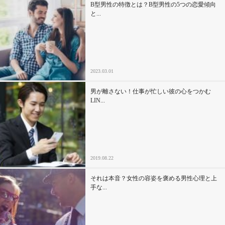
B型男性の特徴とは？B型男性の5つの恋愛傾向
と...
2023.03.01
男が離さない！仕事が忙しい彼の心をつかむ
LIN...
2019.08.22
それは本音？女性の容姿を褒める男性心理と上
手な...