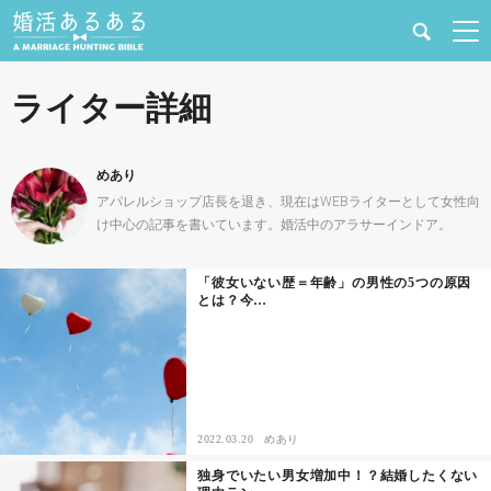
健康
ライター詳細
婚活と結婚
めあり
恋愛の悩み
アパレルショップ店長を退き、現在はWEBライターとして女性向
け中心の記事を書いています。婚活中のアラサーインドア。
出会い
「彼女いない歴＝年齢」の男性の5つの原因
とは？今…
合コン・街コン
マッチングアプリ
結婚相談所
2022.03.20
めあり
独身でいたい男女増加中！？結婚したくない
あるある