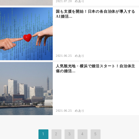
2021.07.20
めあり
国も支援を開始！日本の各自治体が導入する
AI婚活…
2021.06.25
めあり
人気観光地・横浜で婚活スタート！自治体主
催の婚活…
2021.06.25
めあり
1
2
3
4
5