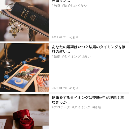
理由ラン…
独身
結婚したくない
その他
ドキドキ
2022.02.21
めあり
仕事とキャリア
あなたの婚期はいつ？結婚のタイミングを無
料の占い…
結婚
タイミング
占い
特集
占い・診断
2022.01.20
めあり
ファッション・美容
結婚をするタイミングは交際○年が理想！主
なきっか…
グルメ
プロポーズ
タイミング
結婚
趣味・旅行