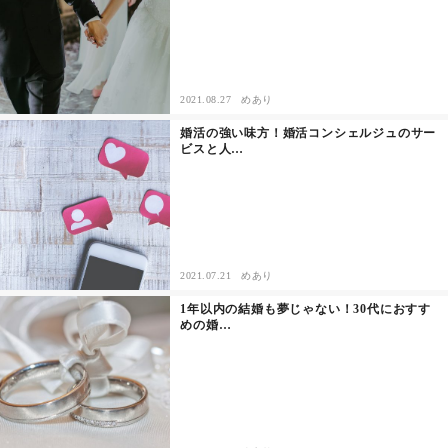
2021.08.27
めあり
婚活の強い味方！婚活コンシェルジュのサー
ビスと人…
2021.07.21
めあり
1年以内の結婚も夢じゃない！30代におすす
めの婚…