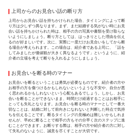
上司からのお見合い話の断り方
上司からお見合い話を持ちかけられた場合、タイミングによって断
り方は少しずつ異なります。まず、まだ結婚する気がない時にお見
合い話を持ちかけられた時は、相手の方の写真や書類を受け取らな
いようにしましょう。断り方としては、はっきりとした理由を伝え
るのが好ましいです。次に、実際に一度だけお見合いをしてから断
る場合が考えられます。この場合は、紹介者である上司に、「話を
してみましたが価値観が大きく異なるようです」というように、紹
介者の立場を考えて断りを入れるようにしましょう。
お見合いを断る時のマナー
お見合いを断るということは勇気が必要なものです。紹介者の方や
お相手の方を傷つけるかもしれないというような不安や、自分が悪
く思われるかもしれないという心配もあるでしょう。しかし、お見
合いを断ることができないまま、時間だけ経過することはお相手に
とっても失礼となります。お見合いを断る時のマナーとして一番大
切なことは、結婚に対して前向きになれないと判断した時点で気持
ちを伝えることです。断るタイミングの見極めは難しいかもしれま
せんが、早めに断ることで相手の方もその分早く次のステップに進
むことができます。お断りする際は、相手の方や紹介者の方に対し
て失礼のないように、誠意を尽くすことが大切です。