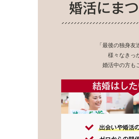
「最後の独身友
様々なきっ
婚活中の方も