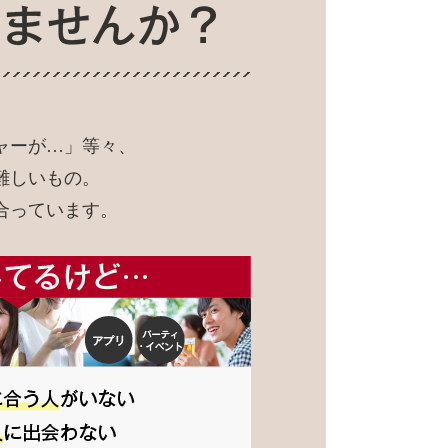
ャーが…」等々、
難しいもの。
合っています。