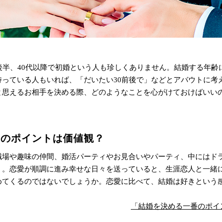
後半、40代以降で初婚という人も珍しくありません。
結婚
する年齢
持っている人もいれば、「だいたい30前後で」などとアバウトに考
と思えるお相手を決める際、どのようなことを心がけておけばいい
番のポイントは価値観？
職場や趣味の仲間、婚活パーティやお見合いやパーティ、中にはド
う。恋愛が順調に進み幸せな日々を送っていると、生涯恋人と一緒
めてくるのではないでしょうか。恋愛に比べて、結婚は好きという
「結婚を決める一番のポイ