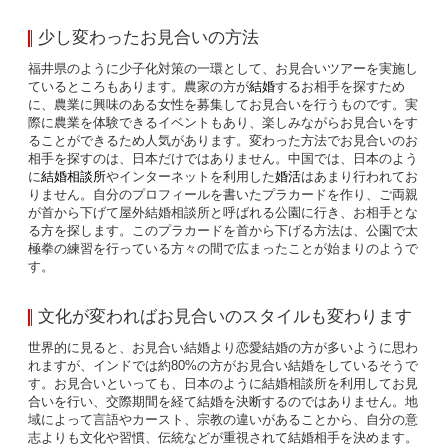
少し変わったお見合いの方法
福井県のように少子化対策の一環として、お見合いツアーを実施し
ているところもあります。農家の方が
結婚
するお相手を探すため
に、農業に興味のある女性を募集してお見合いを行うものです。実
際に農業を体験できるイベントもあり、楽しみながらお見合いをす
ることができるため人気があります。変わった方法でお見合いのお
相手を探すのは、日本だけではありません。中国では、日本のよう
に
結婚相談所
やインターネットを利用した
婚活
はあまり行われてお
りません。自分のプロフィールを書いたプラカードを作り、ご両親
が首から下げて屋外結婚相談所と呼ばれる公園に行き、お相手とな
る方を探します。このプラカードを首から下げる方法は、公園で太
極拳の練習を行っている方々の間で広まったことが始まりのようで
す。
文化が変わればお見合いのスタイルも変わります
世界的に見ると、お見合い結婚より恋愛結婚の方が多いように思わ
れますが、インドでは約80%の方がお見合い結婚をしているそうで
す。お見合いといっても、日本のように結婚相談所を利用してお見
合いを行い、交際期間を経て結婚を決断するのではありません。地
域によって言語やカースト、宗教の違いがあることから、自分の意
志よりも文化や習慣、伝統などが重視されて結婚相手を決めます。