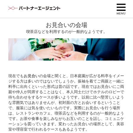
お見合いの会場
喫茶店などを利用するのが一般的なようです。
現在でも
お見合い
の会場と聞くと、日本庭園が広がる料亭をイメー
ジする方は多いのではないでしょうか。振袖を着てご両親と一緒に
料亭に出向くといった形式は昔の話です。現在ではお見合いにご両
親や仲人が同席することはなく、本人同士だけでホテルのロビーで
待ち合わせをするケースが多いようです。以前に比べ堅苦しいよう
な雰囲気ではありませんが、初対面の方とお会いするということ
で、服装には気を使いたいものです。実際にお見合いを行う場所
は、レストランやカフェ、喫茶店などを利用するのが一般的なよう
です。お茶や食事を楽しみながらお互いのことを話し、コミュニケ
ーションを図っていきます。変わったお見合いの場所として、美容
室や理容室で行われるケースもあるようです。