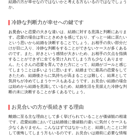
結婚の方が幸せなのではないかと考える方もいるのではなでしょう
か。
冷静な判断力が幸せへの鍵です
お見合い
と恋愛の大きな違いは、結婚に対する意識と判断にありま
す。恋愛の場合は常にときめきを感じており、ずっと一緒に居たい
という思いから結婚を決断することでしょう。お相手の良い部分だ
けが目に入り、冷静な判断をすることができないケースが多くある
のです。また、好きという感情が大きいため、お相手の欠点を指摘
することができずに全てを受け入れてしまう方も少なくありませ
ん。たくさんの恋愛を育んできた方にとって、結婚がゴールと感じ
てしまうことは多いように思います。結婚までに最高の恋愛をして
きたため、結婚後さらに気持ちが高まることは難しく、結果として
気持ちが冷めてしまうケースもあるようです。お見合い結婚の場合
は始めから結婚を意識しているため、結婚生活を見据えた冷静な判
断の末に決断することが多くあるでしょう。
お見合いの方が長続きする理由
離婚に至る主な理由として多く挙げられていることが価値観の相違
です。恋愛結婚においては結婚後に価値観の違いに気付くケースも
少なくありません。こんなはずではなかったと、結婚したことに対
して後悔してしまう方もいるのです。お見合いは婚前に必要な情報