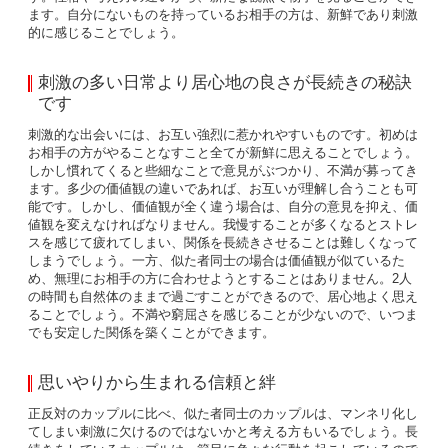
ます。自分にないものを持っているお相手の方は、新鮮であり刺激
的に感じることでしょう。
刺激の多い日常より居心地の良さが長続きの秘訣
です
刺激的な出会いには、お互い強烈に惹かれやすいものです。初めは
お相手の方がやることなすこと全てが新鮮に思えることでしょう。
しかし慣れてくると些細なことで意見がぶつかり、不満が募ってき
ます。多少の価値観の違いであれば、お互いが理解し合うことも可
能です。しかし、価値観が全く違う場合は、自分の意見を抑え、価
値観を変えなければなりません。我慢することが多くなるとストレ
スを感じて疲れてしまい、関係を長続きさせることは難しくなって
しまうでしょう。一方、似た者同士の場合は価値観が似ているた
め、無理にお相手の方に合わせようとすることはありません。2人
の時間も自然体のままで過ごすことができるので、居心地よく思え
ることでしょう。不満や窮屈さを感じることが少ないので、いつま
でも安定した関係を築くことができます。
思いやりから生まれる信頼と絆
正反対のカップルに比べ、似た者同士のカップルは、マンネリ化し
てしまい刺激に欠けるのではないかと考える方もいるでしょう。長