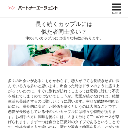
長く続くカップルには
似た者同士多い？
仲のいいカップルには様々な特徴があります。
多くの出会いがあるにもかかわらず、恋人がでても長続きせずに悩
んでいる方も多いと思います。出会った時はドラマのように盛り上
がっていたのに、すぐに別れが訪れてしまっては恋愛に対して不安
を感じてしまうのではないでしょうか。恋愛が続かなければ、結婚
生活も長続きするのは難しいように思います。幸せな
結婚
を掴むた
めにも、長期的に安定した関係を築くというのは大切なことです。
恋愛が長続きしている仲のいいカップルには様々な特徴がありま
す。お相手の方に興味を抱くには、大きく分けて二つのケースが挙
げられます。まず一つは自分と正反対のタイプであるということで
す。性格や考え方の違いから、新たな観点で物事を見ることができ