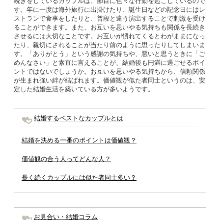
続きをしているカップルは、節目に色々な行動を起こしているので
す。年に一度は海外旅行に出掛けたり、誕生日などの記念日にはレ
ストランで食事をしたりと、普段と違う演出することで刺激を受け
ることができます。また、お互いを思いやる気持ちも関係を長続き
させるには大切なことです。お互いが慣れてくるとわがままになっ
たり、親切にされることが当たり前のように思ったりしてしまいま
す。「ありがとう」という感謝の気持ちや、悪いと思うときに「ご
めんなさい」と素直に言えることが、結婚後も円満に過ごせるポイ
ントではないでしょうか。お互いを思いやる気持ちから、信頼関係
が生まれ強い絆が結ばれます。価値観が似た者同士というのは、安
定した結婚生活を築いている方が多いようです。
結婚するベストなカップルとは
結婚を決める一番のポイントは価値観？
価値観の合う人ってどんな人？
長く続くカップルには似た者同士多い？
お見合い・結婚コラム