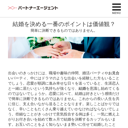
結婚を決める一番のポイントは価値観？
簡単に決断できるものではありません。
出会いのきっかけには、職場や趣味の仲間、婚活パーティや
お見合
い
パーティ、中にはドラマのような出会いを経験した方もいること
でしょう。恋愛が順調に進み幸せな日々を送っていると、生涯恋人
と一緒に居たいという気持ちが強くなり、
結婚
を意識し始めてくる
のではないでしょうか。恋愛に比べて、結婚は好きという感情だけ
で簡単に決断できるものではありません。これからの長い人生を共
に信じ、支え合いながら送ることとなります。楽しことばかりでは
なく、辛いこともたくさん乗り越えていかなければならないでしょ
う。些細なことがきっかけで意気投合する例は多く、一気に燃え上
がりお付き合いを始めて数ヵ月で結婚を決断するカップルもいま
す。お互いのことをよく知らないまま勢いに任せて結婚したこと