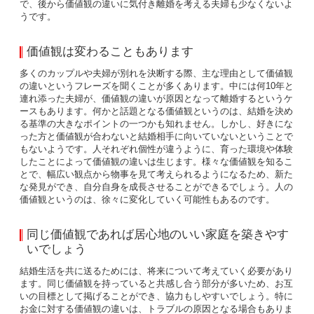
で、後から価値観の違いに気付き離婚を考える夫婦も少なくないよ
うです。
価値観は変わることもあります
多くのカップルや夫婦が別れを決断する際、主な理由として価値観
の違いというフレーズを聞くことが多くあります。中には何10年と
連れ添った夫婦が、価値観の違いが原因となって離婚するというケ
ースもあります。何かと話題となる価値観というのは、結婚を決め
る基準の大きなポイントの一つかも知れません。しかし、好きにな
った方と価値観が合わないと結婚相手に向いていないということで
もないようです。人それぞれ個性が違うように、育った環境や体験
したことによって価値観の違いは生じます。様々な価値観を知るこ
とで、幅広い観点から物事を見て考えられるようになるため、新た
な発見ができ、自分自身を成長させることができるでしょう。人の
価値観というのは、徐々に変化していく可能性もあるのです。
同じ価値観であれば居心地のいい家庭を築きやす
いでしょう
結婚生活を共に送るためには、将来について考えていく必要があり
ます。同じ価値観を持っていると共感し合う部分が多いため、お互
いの目標として掲げることができ、協力もしやすいでしょう。特に
お金に対する価値観の違いは、トラブルの原因となる場合もありま