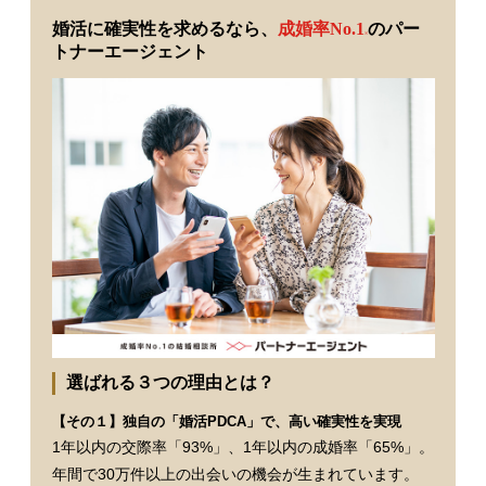
婚活に確実性を求めるなら、
成婚率No.1
のパー
※
トナーエージェント
選ばれる３つの理由とは？
【その１】独自の「婚活PDCA」で、高い確実性を実現
1年以内の交際率「93%」、1年以内の成婚率「65%」。
年間で30万件以上の出会いの機会が生まれています。