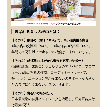
選ばれる３つの理由とは？
【その１】独自の「婚活PDCA」で、高い確実性を実現
1年以内の交際率「93%」、1年以内の成婚率「65%」。
年間で30万件以上の出会いの機会が生まれています。
【その２】成婚率No.1
だから出来る充実のサポート
※
価値観診断、成婚コンシェルジュのアドバイス、プロフ
ィール&婚活写真の作成、コーディネートサービス
等々、バリエーション豊かな出会いのサポートからあな
たの希望に合う出会いが見つかります。
【その３】出会いの幅が広い。
日本最大級の会員ネットワークを活用し、紹介可能人数
は最大3万人！