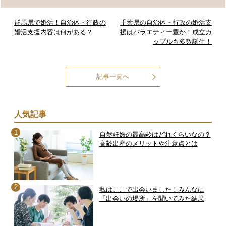
群馬県で婚活！自治体・行政の
千葉県の自治体・行政の婚活支
婚活支援内容は何がある？
援はバラエティー豊か！成立カ
ップルも多数誕生！
記事一覧へ
人気記事
自然妊娠の最高齢はどれくらいなの？
高齢出産のメリットや注意点とは
私はここで出会いました！みんなに
「出会いの場所」を聞いてみた結果