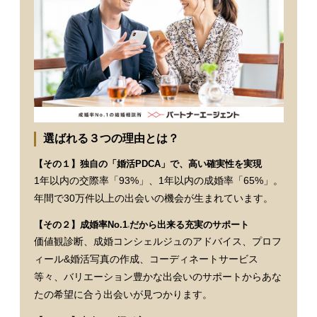
選ばれる３つの理由とは？
【その１】独自の「婚活PDCA」で、高い確実性を実現
1年以内の交際率「93%」、1年以内の成婚率「65%」。
年間で30万件以上の出会いの機会が生まれています。
【その２】成婚率No.1
だから出来る充実のサポート
※
価値観診断、成婚コンシェルジュのアドバイス、プロフ
ィール&婚活写真の作成、コーディネートサービス
等々、バリエーション豊かな出会いのサポートからあな
たの希望に合う出会いが見つかります。