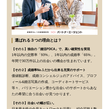
選ばれる３つの理由とは？
【その１】独自の「婚活PDCA」で、高い確実性を実現
1年以内の交際率「93%」、1年以内の成婚率「65%」。
年間で30万件以上の出会いの機会が生まれています。
【その２】成婚率No.1
だから出来る充実のサポート
※
価値観診断、成婚コンシェルジュのアドバイス、プロフ
ィール&婚活写真の作成、コーディネートサービス
等々、バリエーション豊かな出会いのサポートからあな
たの希望に合う出会いが見つかります。
【その３】出会いの幅が広い。
日本最大級の会員ネットワークを活用し、紹介可能人数