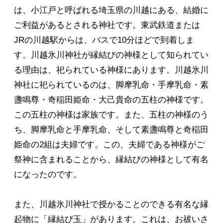
は、小江戸と呼ばれる埼玉県の川越にある、結婚に
ご利益があるとされる神社です。東武鉄道または
JRの川越駅からは、バスで10分ほどで到着しま
す。川越氷川神社が縁結びの神様として知られてい
る理由は、祀られている神様にあります。川越氷川
神社に祀られているのは、脚摩乳命・手摩乳命・素
盞鳴尊・奇稲田姫命・大己貴命の五柱の神様です。
この五柱の神様は家族です。また、五柱の神様のう
ち、脚摩乳命と手摩乳命、そして素盞鳴尊と奇稲田
姫命の2組は夫婦です。この、夫婦である神様がご
祭神に含まれることから、縁結びの神様として有名
になったのです。
また、川越氷川神社で授かることのできる有名な縁
起物に「縁結び玉」があります。これは、お祓いさ