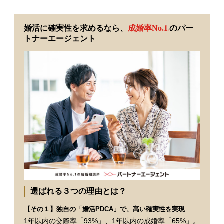
婚活に確実性を求めるなら、
成婚率No.1
のパー
※
トナーエージェント
選ばれる３つの理由とは？
【その１】独自の「婚活PDCA」で、高い確実性を実現
1年以内の交際率「93%」、1年以内の成婚率「65%」。