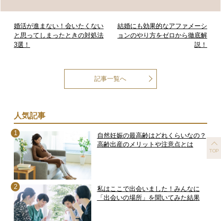
婚活が進まない！会いたくない
結婚にも効果的なアファメーシ
と思ってしまったときの対処法
ョンのやり方をゼロから徹底解
3選！
説！
記事一覧へ
人気記事
自然妊娠の最高齢はどれくらいなの？
高齢出産のメリットや注意点とは
TOP
私はここで出会いました！みんなに
「出会いの場所」を聞いてみた結果