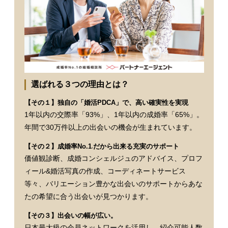
選ばれる３つの理由とは？
【その１】独自の「婚活PDCA」で、高い確実性を実現
1年以内の交際率「93%」、1年以内の成婚率「65%」。
年間で30万件以上の出会いの機会が生まれています。
【その２】成婚率No.1
だから出来る充実のサポート
※
価値観診断、成婚コンシェルジュのアドバイス、プロフ
ィール&婚活写真の作成、コーディネートサービス
等々、バリエーション豊かな出会いのサポートからあな
たの希望に合う出会いが見つかります。
【その３】出会いの幅が広い。
日本最大級の会員ネットワークを活用し、紹介可能人数