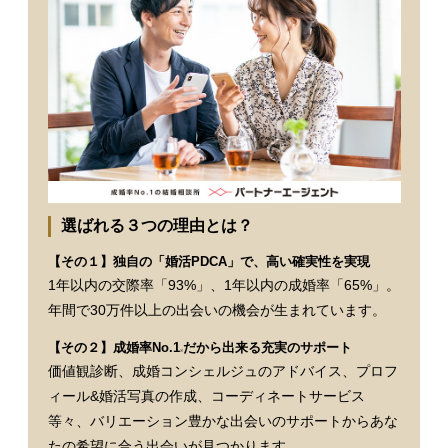
選ばれる３つの理由とは？
【その１】独自の「婚活PDCA」で、高い確実性を実現
1年以内の交際率「93%」、1年以内の成婚率「65%」。
年間で30万件以上の出会いの機会が生まれています。
【その２】成婚率No.1
だから出来る充実のサポート
※
価値観診断、成婚コンシェルジュのアドバイス、プロフ
ィール&婚活写真の作成、コーディネートサービス
等々、バリエーション豊かな出会いのサポートからあな
たの希望に合う出会いが見つかります。