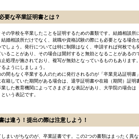
必要な卒業証明書とは？
りその学校を卒業したことを証明するための書類です。結婚相談所
。結婚相談所だけでなく、就職や資格試験の際にも必要となる場合
いでしょう。発行については特に制限はなく、申請すれば何枚でも
ていることがあり、その場合は開封すると無効となることがあるの
防止処理が施されており、複写が無効となっているものもあります
するようにしましょう。
のの間もなく卒業する人のために発行されるのが「卒業見込証明書
に在籍していた期間がある場合は、退学証明書や在籍（期間）証明
卒業した教育機関によってさまざまな表記があり、大学院の場合は
」という表記です。
書は違う！提出の際は注意しよう！
てしまいがちなのが、卒業証書です。この2つの書類はまったく異