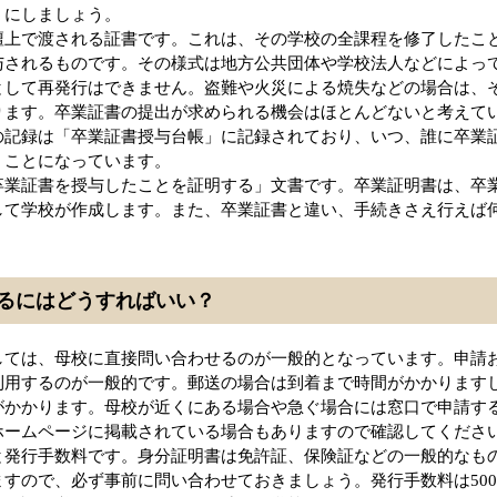
うにしましょう。
壇上で渡される証書です。これは、その学校の全課程を修了したこ
与されるものです。その様式は地方公共団体や学校法人などによっ
として再発行はできません。盗難や火災による焼失などの場合は、
ります。卒業証書の提出が求められる機会はほとんどないと考えて
の記録は「卒業証書授与台帳」に記録されており、いつ、誰に卒業
くことになっています。
卒業証書を授与したことを証明する」文書です。卒業証明書は、卒
して学校が作成します。また、卒業証書と違い、手続きさえ行えば
るにはどうすればいい？
しては、母校に直接問い合わせるのが一般的となっています。申請
利用するのが一般的です。郵送の場合は到着まで時間がかかります
がかかります。母校が近くにある場合や急ぐ場合には窓口で申請す
ホームページに掲載されている場合もありますので確認してくださ
と発行手数料です。身分証明書は免許証、保険証などの一般的なも
すので、必ず事前に問い合わせておきましょう。発行手数料は50