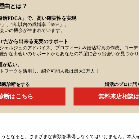
理由とは？
婚活PDCA」で、高い確実性を実現
%」、1年以内の成婚率「65%」。
出会いの機会が生まれています。
1
だから出来る充実のサポート
※
シェルジュのアドバイス、プロフィール&婚活写真の作成、コーデ
豊かな出会いのサポートからあなたの希望に合う出会いが見つかり
幅が広い。
トワークを活用し、紹介可能人数は最大3万人！
値観診断をする
婚活のプロに話
Q診断はこちら
無料来店相談
ようとなると、さまざまな書類を準備しなくてはいけません。本人