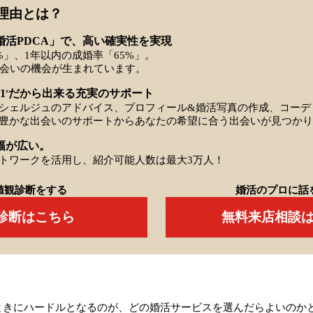
理由とは？
婚活PDCA」で、高い確実性を実現
%」、1年以内の成婚率「65%」。
出会いの機会が生まれています。
1
だから出来る充実のサポート
※
シェルジュのアドバイス、プロフィール&婚活写真の作成、コーデ
豊かな出会いのサポートからあなたの希望に合う出会いが見つかり
幅が広い。
トワークを活用し、紹介可能人数は最大3万人！
値観診断をする
婚活のプロに話
Q診断はこちら
無料来店相談
ときにハードルとなるのが、どの婚活サービスを選んだらよいのか