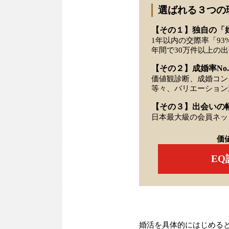
選ばれる３つの
【その１】独自の「
1年以内の交際率「93
年間で30万件以上の
【その２】成婚率No.
価値観診断、成婚コン
等々、バリエーション
【その３】出会いの
日本最大級の会員ネッ
価
E
婚活を具体的にはじめる