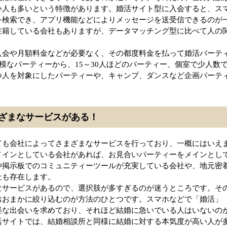
人も多いという特徴があります。婚活サイト型に入会すると、スマ
を検索でき、アプリ機能などによりメッセージを送受信できるのが
在籍している会社もありますが、データマッチング型に比べて人の
入会や月額料金などが必要なく、その都度料金を払って婚活パーテ
規模なパーティーから、15～30人ほどのパーティー、個室で少人数
つ人を対象にしたパーティーや、キャンプ、ダンスなど企画パーテ
ざまなサービスがある！
ても会社によってさまざまなサービスを行っており、一概にはいえ
メインとしている会社があれば、お見合いパーティーをメインとし
や掲示板でのコミュニティーツールが充実している会社や、地元密
社も存在します。
なサービスがあるので、選択肢が多すぎるのが迷うところです。そ
おおまかに絞り込むのが方法のひとつです。スマホなどで「婚活」
軽な出会いを求めており、それほど結婚に急いでいる人はいないの
活サイトでは、結婚相談所と同様に結婚に対する本気度が高い人が