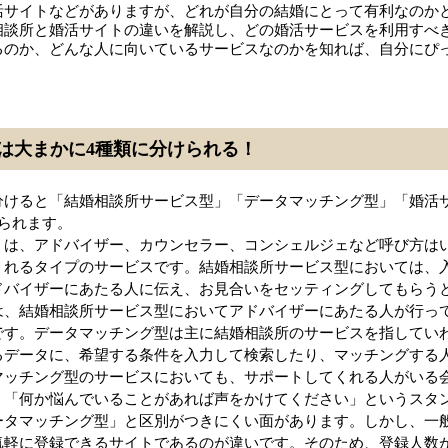
活サイトなどがありますが、どれが自分の結婚にとって有利なのか
相談所と婚活サイトの違いを解説し、どの婚活サービスを利用すべ
るのか、どんな人に向いているサービスなのかを知れば、自分にぴ
は大まかに4種類に分けられる！
分けると「結婚相談所サービス型」「データマッチング型」「婚活
られます。
」は、アドバイザー、カウンセラー、コンシェルジェなど呼び方は
くれるタイプのサービスです。結婚相談所サービス型においては、
ドバイザーにあたる人に伝え、お見合いをセッティングしてもらう
は、結婚相談所サービス型においてアドバイザーにあたる人が行っ
です。データマッチング型は主に結婚相談所のサービスを指してい
るデータに、希望する条件を入力して検索したり、マッチングする
マッチング型のサービスにおいても、サポートしてくれる人がいる
、「何か悩んでいることがあれば声をかけてください」というスタ
ータマッチング型」と区別がつきにくい面があります。しかし、一
気軽に登録できるサイトであるのが違いです。そのため、登録人数が