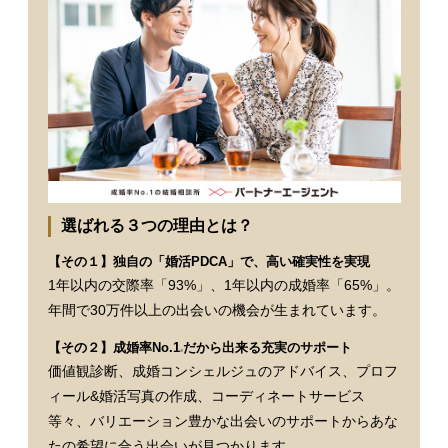
選ばれる３つの理由とは？
【その１】独自の「婚活PDCA」で、高い確実性を実現
1年以内の交際率「93%」、1年以内の成婚率「65%」。
年間で30万件以上の出会いの機会が生まれています。
【その２】成婚率No.1
だから出来る充実のサポート
※
価値観診断、成婚コンシェルジュのアドバイス、プロフ
ィール&婚活写真の作成、コーディネートサービス
等々、バリエーション豊かな出会いのサポートからあな
たの希望に合う出会いが見つかります。