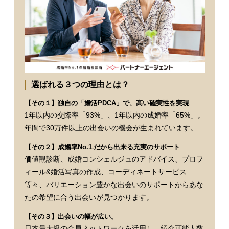
選ばれる３つの理由とは？
【その１】独自の「婚活PDCA」で、高い確実性を実現
1年以内の交際率「93%」、1年以内の成婚率「65%」。
年間で30万件以上の出会いの機会が生まれています。
【その２】成婚率No.1
だから出来る充実のサポート
※
価値観診断、成婚コンシェルジュのアドバイス、プロフ
ィール&婚活写真の作成、コーディネートサービス
等々、バリエーション豊かな出会いのサポートからあな
たの希望に合う出会いが見つかります。
【その３】出会いの幅が広い。
日本最大級の会員ネットワークを活用し、紹介可能人数