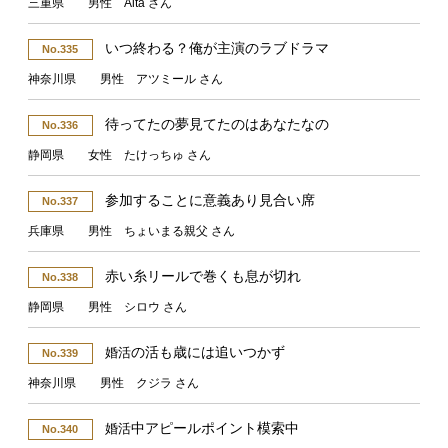
三重県 男性 Aita さん
いつ終わる？俺が主演のラブドラマ
No.335
神奈川県 男性 アツミール さん
待ってたの夢見てたのはあなたなの
No.336
静岡県 女性 たけっちゅ さん
参加することに意義あり見合い席
No.337
兵庫県 男性 ちょいまる親父 さん
赤い糸リールで巻くも息が切れ
No.338
静岡県 男性 シロウ さん
の活も歳には追いつかず
婚活
No.339
神奈川県 男性 クジラ さん
中アピールポイント模索中
婚活
No.340