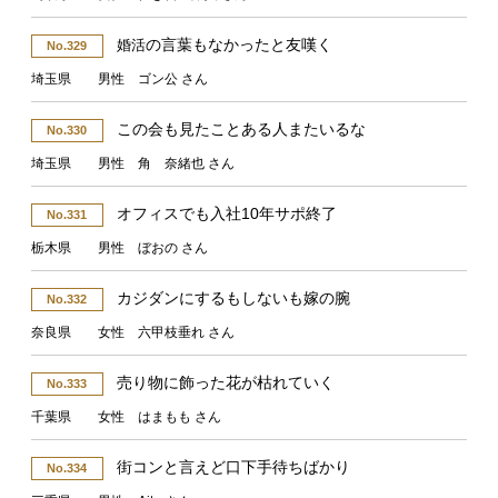
の言葉もなかったと友嘆く
婚活
No.329
埼玉県 男性 ゴン公 さん
この会も見たことある人またいるな
No.330
埼玉県 男性 角 奈緒也 さん
オフィスでも入社10年サポ終了
No.331
栃木県 男性 ぼおの さん
カジダンにするもしないも嫁の腕
No.332
奈良県 女性 六甲枝垂れ さん
売り物に飾った花が枯れていく
No.333
千葉県 女性 はまもも さん
街コンと言えど口下手待ちばかり
No.334