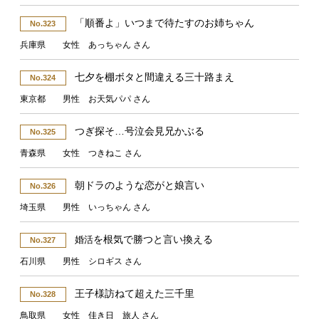
「順番よ」いつまで待たすのお姉ちゃん
No.323
兵庫県 女性 あっちゃん さん
七夕を棚ボタと間違える三十路まえ
No.324
東京都 男性 お天気パパ さん
つぎ探そ…号泣会見兄かぶる
No.325
青森県 女性 つきねこ さん
朝ドラのような恋がと娘言い
No.326
埼玉県 男性 いっちゃん さん
を根気で勝つと言い換える
婚活
No.327
石川県 男性 シロギス さん
王子様訪ねて超えた三千里
No.328
鳥取県 女性 佳き日 旅人 さん