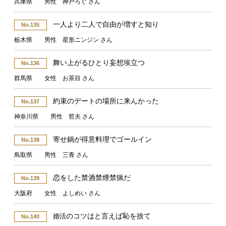
兵庫県 男性 神戸ろぐ さん
一人より二人で自由が増すと知り
No.135
栃木県 男性 星形ニンジン さん
舞い上がるひとり妄想埃立つ
No.136
群馬県 女性 お茶目 さん
約束のデートの場所に来んかった
No.137
神奈川県 男性 哲夫 さん
寄せ鍋が得意料理でゴールイン
No.138
鳥取県 男性 三青 さん
恋をした禁酒禁煙禁猟だ
No.139
大阪府 女性 よしめい さん
のコツはと言えば恥を捨て
婚活
No.140