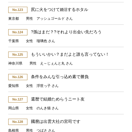
尻に火をつけて
するホタル
婚活
No.123
東京都 男性 アッシュゴールド さん
?孫はまだ？?それより出会い先だろう
No.124
千葉県 女性 瑠璃色 さん
もういいかい？まだよと誰も言ってない！
No.125
神奈川県 男性 え～じぇんと丸 さん
条件をみんな引っ込め素で勝負
No.126
愛知県 女性 浮世っ子 さん
還暦で結婚ためらうニート友
No.127
岡山県 女性 のんき猫 さん
國麿は出雲大社の宮司です
No.128
島根県 男性 つばさ さん