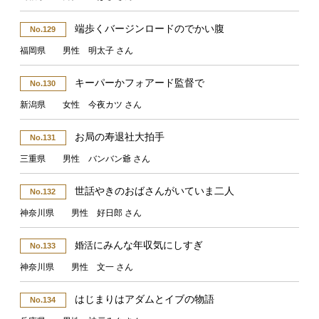
端歩くバージンロードのでかい腹
No.129
福岡県 男性 明太子 さん
キーパーかフォアード監督で
No.130
新潟県 女性 今夜カツ さん
お局の寿退社大拍手
No.131
三重県 男性 バンバン爺 さん
世話やきのおばさんがいていま二人
No.132
神奈川県 男性 好日郎 さん
にみんな年収気にしすぎ
婚活
No.133
神奈川県 男性 文一 さん
はじまりはアダムとイブの物語
No.134