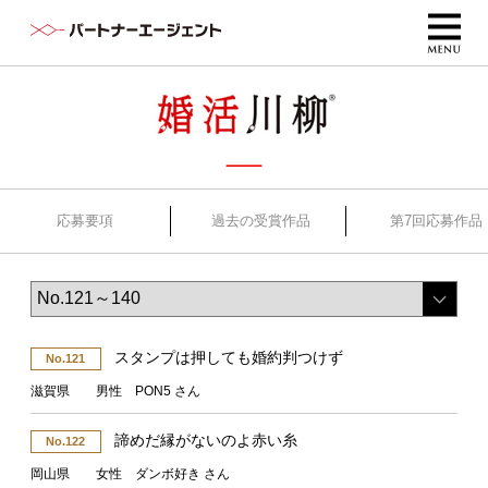
応募要項
過去の受賞作品
第7回応募作品
スタンプは押しても婚約判つけず
No.121
滋賀県 男性 PON5 さん
諦めだ縁がないのよ赤い糸
No.122
岡山県 女性 ダンボ好き さん