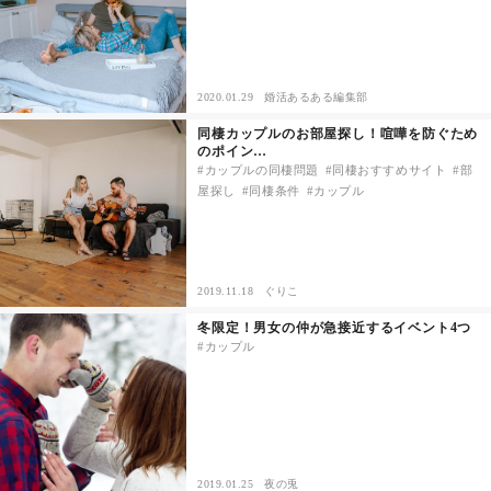
2020.01.29
婚活あるある編集部
同棲カップルのお部屋探し！喧嘩を防ぐため
のポイン…
カップルの同棲問題
同棲おすすめサイト
部
屋探し
同棲条件
カップル
2019.11.18
ぐりこ
冬限定！男女の仲が急接近するイベント4つ
カップル
2019.01.25
夜の兎