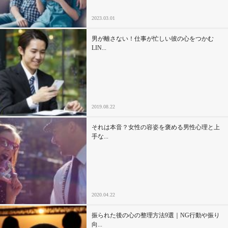
2023.03.01
男が離さない！仕事が忙しい彼の心をつかむ
LIN...
2019.08.22
それは本音？女性の容姿を褒める男性心理と上
手な...
2020.04.22
振られた後の心の整理方法9選｜NG行動や振り
向...