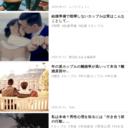
2020.09.15
ふくだりょうこ
その他
結婚準備で喧嘩しないカップルは実はこんな
ことして…
喧嘩
結婚準備
結婚
カップル
ドキドキ
仕事とキャリア
2020.07.15
婚活あるある編集部
特集
年の差カップルの離婚率が高いって本当？離
婚原因や…
占い・診断
婚活
カップル
年の差カップル
年の差
ファッション・美容
グルメ
2020.07.15
Yuki
私は本命？男性心理を知るには「付き合う前
趣味・旅行
の行動」…
カップル
本命
本命彼女
男性心理
付き合