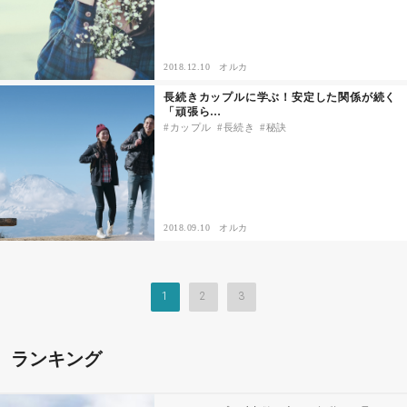
2018.12.10
オルカ
長続きカップルに学ぶ！安定した関係が続く
「頑張ら…
カップル
長続き
秘訣
2018.09.10
オルカ
1
2
3
ランキング