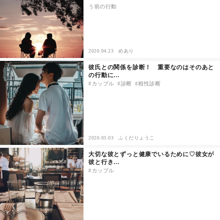
う前の行動
セックスライフ
不倫・だめ男
2020.04.23
めあり
感動
彼氏との関係を診断！ 重要なのはそのあと
の行動に…
カップル
診断
相性診断
心の処方箋
カルチャー・トレンド・芸能
驚き
2020.03.03
ふくだりょうこ
大切な彼とずっと健康でいるために♡彼女が
彼と行き…
カップル