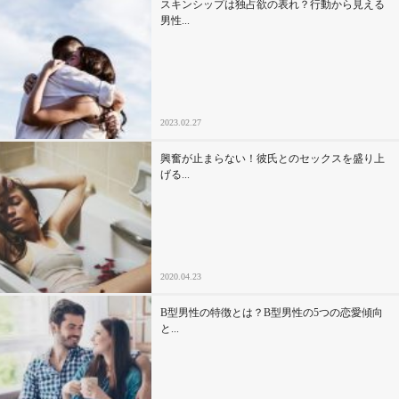
スキンシップは独占欲の表れ？行動から見える
男性...
2023.02.27
興奮が止まらない！彼氏とのセックスを盛り上
げる...
2020.04.23
B型男性の特徴とは？B型男性の5つの恋愛傾向
と...