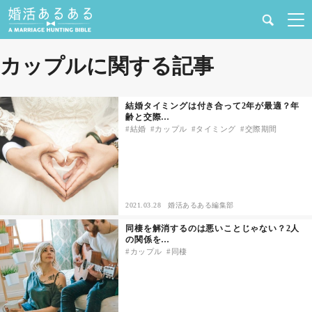
健康
カップルに関する記事
婚活と結婚
結婚タイミングは付き合って2年が最適？年
齢と交際…
恋愛の悩み
結婚
カップル
タイミング
交際期間
出会い
合コン・街コン
2021.03.28
婚活あるある編集部
同棲を解消するのは悪いことじゃない？2人
マッチングアプリ
の関係を…
カップル
同棲
結婚相談所
あるある