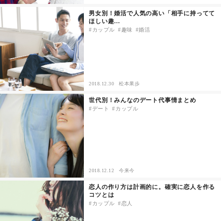
男女別！婚活で人気の高い「相手に持ってて
ほしい趣…
カップル
趣味
婚活
2018.12.30
松本果歩
世代別！みんなのデート代事情まとめ
デート
カップル
2018.12.12
今来今
恋人の作り方は計画的に。確実に恋人を作る
コツとは
カップル
恋人