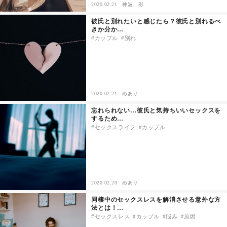
2020.02.21
神波 彩
彼氏と別れたいと感じたら？彼氏と別れるべ
きか分か…
カップル
別れ
2020.02.21
めあり
忘れられない…彼氏と気持ちいいセックスを
するため…
セックスライフ
カップル
2020.02.20
めあり
同棲中のセックスレスを解消させる意外な方
法とは！…
セックスレス
カップル
悩み
原因